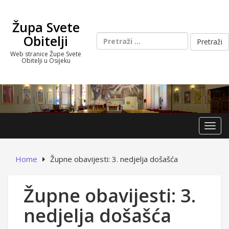
Skip
to
Župa Svete
content
Pretraži:
Obitelji
Web stranice Župe Svete
Obitelji u Osijeku
Toggl
Home
Župne obavijesti: 3. nedjelja došašća
Župne obavijesti: 3.
nedjelja došašća