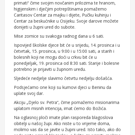
primati“ čime svojim novčanim prilozima te hranom,
higijenskim i dječjim potrepštinama pomažemo
Caritasov Centar za majku i dijete, Pučku kuhinju i
Centar za beskućnike u Osijeku. Svoje darove možete
donijeti u župni ured do subote.
Mise zornice su svakoga radnog dana u 6 sati.
Ispovijed školske djece bit će u srijedu, 14. prosinca i u
četvrtak, 15. prosinca, u 9:00 i u 15:00 sati, a starih i
bolesnih koji ne mogu doći u crkvu bit će u
ponedjeljak, 19. prosinca od 8:30 sati. Starije i bolesne
potrebno je prijaviti u župnom uredu.
Sljedeće nedjelje slavimo četvrtu nedjelju došašća.
Podsjećamo one koji su kumovi djeci u Beninu da
uplate svoj dar.
Akciju „Djelo sv. Petra“, čime pomažemo misionarima
uplatom misnih intencija, imat ćemo do Božića.
Na oglasnoj ploči imate plan rasporeda blagoslova
obitelji u našoj župi. Ako niste u to vrijeme doma,
molimo vas da se javite u župni ured. Isto tako, ako do