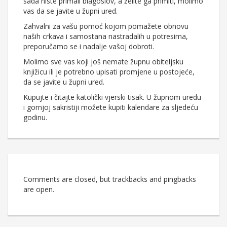
sada niste primali blagoslov, a želite ga primiti, molimo
vas da se javite u župni ured.
Zahvalni za vašu pomoć kojom pomažete obnovu
naših crkava i samostana nastradalih u potresima,
preporučamo se i nadalje vašoj dobroti.
Molimo sve vas koji još nemate župnu obiteljsku
knjižicu ili je potrebno upisati promjene u postojeće,
da se javite u župni ured.
Kupujte i čitajte katolički vjerski tisak. U župnom uredu
i gornjoj sakristiji možete kupiti kalendare za sljedeću
godinu.
Comments are closed, but trackbacks and pingbacks
are open.