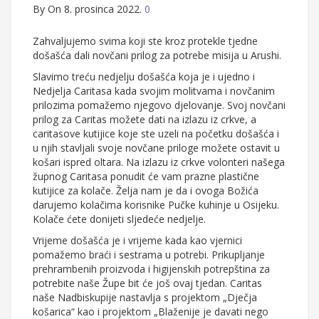
By
On 8. prosinca 2022.
0
Zahvaljujemo svima koji ste kroz protekle tjedne
došašća dali novčani prilog za potrebe misija u Arushi.
Slavimo treću nedjelju došašća koja je i ujedno i
Nedjelja Caritasa kada svojim molitvama i novčanim
prilozima pomažemo njegovo djelovanje. Svoj novčani
prilog za Caritas možete dati na izlazu iz crkve, a
caritasove kutijice koje ste uzeli na početku došašća i
u njih stavljali svoje novčane priloge možete ostavit u
košari ispred oltara. Na izlazu iz crkve volonteri našega
župnog Caritasa ponudit će vam prazne plastične
kutijice za kolače. Želja nam je da i ovoga Božića
darujemo kolačima korisnike Pučke kuhinje u Osijeku.
Kolače ćete donijeti sljedeće nedjelje.
Vrijeme došašća je i vrijeme kada kao vjernici
pomažemo braći i sestrama u potrebi. Prikupljanje
prehrambenih proizvoda i higijenskih potrepština za
potrebite naše Župe bit će još ovaj tjedan. Caritas
naše Nadbiskupije nastavlja s projektom „Dječja
košarica“ kao i projektom „Blaženije je davati nego