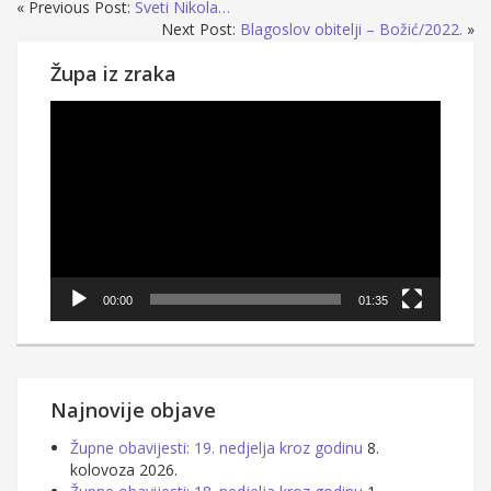
« Previous Post:
Sveti Nikola…
Next Post:
Blagoslov obitelji – Božić/2022.
»
Župa iz zraka
Reproduktor
videozapisa
00:00
01:35
Najnovije objave
Župne obavijesti: 19. nedjelja kroz godinu
8.
kolovoza 2026.