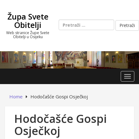
Skip
to
Župa Svete
content
Pretraži:
Obitelji
Web stranice Župe Svete
Obitelji u Osijeku
Toggl
Home
Hodočašće Gospi Osječkoj
Hodočašće Gospi
Osječkoj