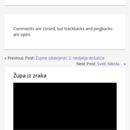
Comments are closed, but trackbacks and pingbacks
are open.
« Previous Post:
Župne obavijesti: 2. nedjelja došašća
Next Post:
Sveti Nikola…
»
Župa iz zraka
Reproduktor
videozapisa