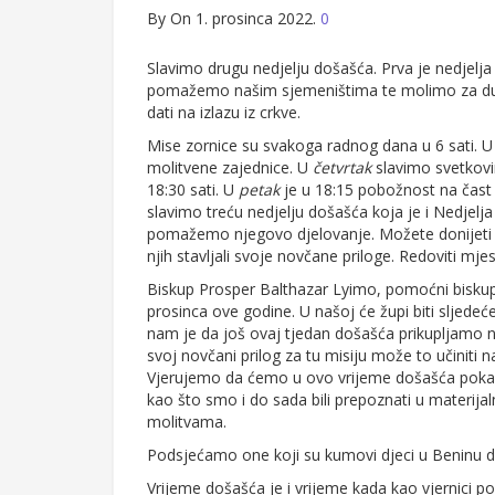
By
On 1. prosinca 2022.
0
Slavimo drugu nedjelju došašća. Prva je nedjelj
pomažemo našim sjemeništima te molimo za duh
dati na izlazu iz crkve.
Mise zornice su svakoga radnog dana u 6 sati. 
molitvene zajednice. U
četvrtak
slavimo svetkovi
18:30 sati. U
petak
je u 18:15 pobožnost na čast 
slavimo treću nedjelju došašća koja je i Nedjelj
pomažemo njegovo djelovanje. Možete donijeti ca
njih stavljali svoje novčane priloge. Redoviti mj
Biskup Prosper Balthazar Lyimo, pomoćni biskup u
prosinca ove godine. U našoj će župi biti sljedeće
nam je da još ovaj tjedan došašća prikupljamo no
svoj novčani prilog za tu misiju može to učiniti
Vjerujemo da ćemo u ovo vrijeme došašća pokaz
kao što smo i do sada bili prepoznati u materijal
molitvama.
Podsjećamo one koji su kumovi djeci u Beninu da
Vrijeme došašća je i vrijeme kada kao vjernici p