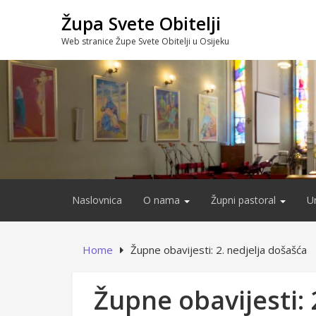
Skip
Župa Svete Obitelji
to
content
Web stranice Župe Svete Obitelji u Osijeku
Naslovnica
O nama
Župni pastoral
U
Home
Župne obavijesti: 2. nedjelja došašća
Župne obavijesti: 