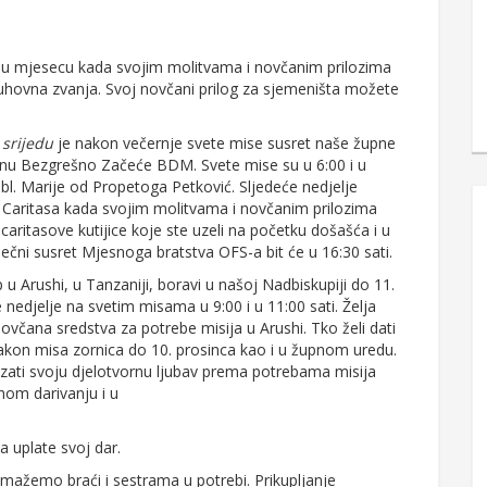
a u mjesecu kada svojim molitvama i novčanim prilozima
ovna zvanja. Svoj novčani prilog za sjemeništa možete
U
srijedu
je nakon večernje svete mise susret naše župne
nu Bezgrešno Začeće BDM. Svete mise su u 6:00 i u
bl. Marije od Propetoga Petković. Sljedeće nedjelje
a Caritasa kada svojim molitvama i novčanim prilozima
ritasove kutijice koje ste uzeli na početku došašća i u
esečni susret Mjesnoga bratstva OFS-a bit će u 16:30 sati.
 Arushi, u Tanzaniji, boravi u našoj Nadbiskupiji do 11.
 nedjelje na svetim misama u 9:00 i u 11:00 sati. Želja
včana sredstva za potrebe misija u Arushi. Tko želi dati
 nakon misa zornica do 10. prosinca kao i u župnom uredu.
ati svoju djelotvornu ljubav prema potrebama misija
nom darivanju i u
 uplate svoj dar.
omažemo braći i sestrama u potrebi. Prikupljanje