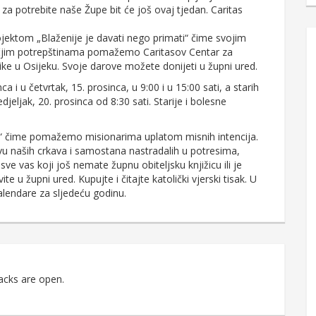
za potrebite naše Župe bit će još ovaj tjedan. Caritas
ojektom „Blaženije je davati nego primati“ čime svojim
ječjim potrepštinama pomažemo Caritasov Centar za
ike u Osijeku. Svoje darove možete donijeti u župni ured.
ca i u četvrtak, 15. prosinca, u 9:00 i u 15:00 sati, a starih
jeljak, 20. prosinca od 8:30 sati. Starije i bolesne
tra“ čime pomažemo misionarima uplatom misnih intencija.
naših crkava i samostana nastradalih u potresima,
e vas koji još nemate župnu obiteljsku knjižicu ili je
 u župni ured. Kupujte i čitajte katolički vjerski tisak. U
alendare za sljedeću godinu.
acks are open.