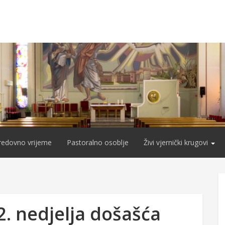
redovno vrijeme
Pastoralno osoblje
Živi vjernički krugovi
2. nedjelja došašća