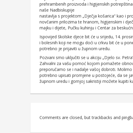
prehrambenih proizvoda i higijenskih potrepština 
naše Nadbiskupije
nastavlja s projektom „Dječja košarica“ kao i pr
novčanim prilozima te hranom, higijenskim i d
majku i dijete, Pučku kuhinju i Centar za beskućn
Ispovijed školske djece bit će u srijedu, 14. prosin
i bolesnih koji ne mogu doći u crkvu bit će u poned
potrebno je prijaviti u župnom uredu.
Pozvani smo uključiti se u akciju „Djelo sv. Pe
Zahvalni za vašu pomoć kojom pomažete obnovu 
preporučamo se i nadalje vašoj dobroti. Molimo sv
potrebno upisati promjene u postojeće, da se javite
župnom uredu i gornjoj sakristiji možete kupiti k
Comments are closed, but trackbacks and pingb