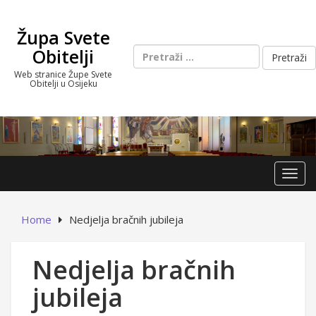
Skip
to
Župa Svete
content
Pretraži:
Obitelji
Web stranice Župe Svete
Obitelji u Osijeku
Toggl
Home
Nedjelja bračnih jubileja
Nedjelja bračnih
jubileja