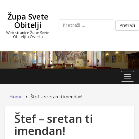
Skip
to
Župa Svete
content
Pretraži:
Obitelji
Web stranice Župe Svete
Obitelji u Osijeku
Toggl
Home
Štef – sretan ti imendan!
Štef – sretan ti
imendan!