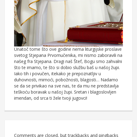
Unatoč tome što ove godine nema liturgijske proslave
svetog Stjepana Prvomučenika, mi nismo zaboravili na
našeg fra Stjepana. Dragi naš Štef, Bogu smo zahvalni
što te imamo, te što si dobio službu baš u našoj župi.
Iako tih i povučen, itekako je prepoznatljiv u
duhovnosti, mirnoći, pobožnosti, blagosti… Nadamo
se da se privikao na sve nas, te da mu ne predstavlja
teškoću boravak u našoj župi. Sretan i blagoslovljen
imendan, od srca ti žele tvoji jugovci!
Comments are closed, but trackbacks and pingbacks