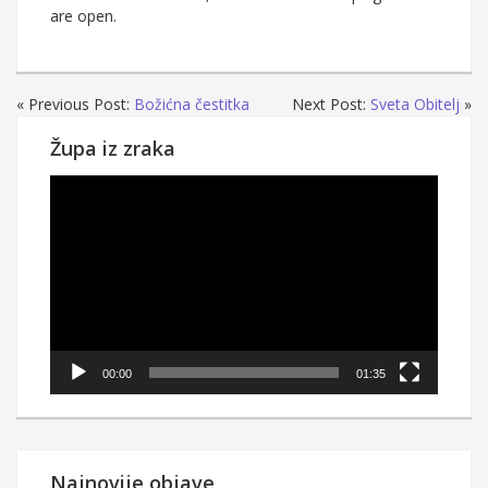
are open.
« Previous Post:
Božićna čestitka
Next Post:
Sveta Obitelj
»
Župa iz zraka
Reproduktor
videozapisa
00:00
01:35
Najnovije objave