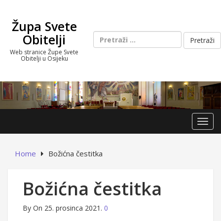
Skip
to
Župa Svete
content
Pretraži:
Obitelji
Web stranice Župe Svete
Obitelji u Osijeku
Toggl
Home
Božićna čestitka
Božićna čestitka
By
On 25. prosinca 2021.
0