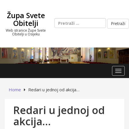
Skip
to
Župa Svete
content
Pretraži:
Obitelji
Web stranice Župe Svete
Obitelji u Osijeku
Toggl
Home
Redari u jednoj od akcija…
Redari u jednoj od
akcija…