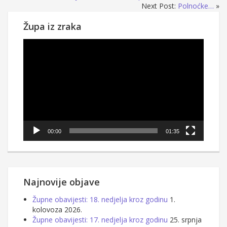
Next Post:
Polnoćke…
»
Župa iz zraka
Reproduktor
videozapisa
00:00
01:35
Najnovije objave
Župne obavijesti: 18. nedjelja kroz godinu
1.
kolovoza 2026.
Župne obavijesti: 17. nedjelja kroz godinu
25. srpnja