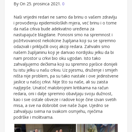
By
On 25. prosinca 2021.
0
Naši vrijedni redari ne samo da brinu o vašem zdravlju
i provođenju epidemioloških mjera, već brinu i o tome
da naša crkva bude adekvatno uređena za
nastupajuće blagdane. Ponosni smo na spremnost i
požrtvovanost nekolicine župljana koji su se spremno
odazvali i priključili ovoj akciji redara. Zahvalni smo
našem župljaninu koji je darivao nordijsku jelku da bi
nam prostor u crkvi bio oku ugodan. Isto tako
zahvaljujemo dečkima koji su spremno pješice donijeli
tu istu jelku u našu crkvu. Uz pjesmu, druženje i smijeh
ništa nije problem, pa su tako nastale i ove jedinstvene
jaslice u našoj crkvi. Nije što su naše, ali su zaista
najljepše. Unatoč malobrojnim kritikama na račun
redara, oni i dalje spremno obavljaju svoju dužnost,
kao i sve ostale obveze i radove koje čine izvan svetih
misa, a sve na dobrobit ove naše župe. Ujedno se
zahvaljuju svima na svakom osmjehu, riječima
podrške i molitvama.