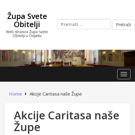
Skip
to
Župa Svete
content
Pretraži:
Obitelji
Web stranice Župe Svete
Obitelji u Osijeku
Toggl
Home
Akcije Caritasa naše Župe
Akcije Caritasa naše
Župe