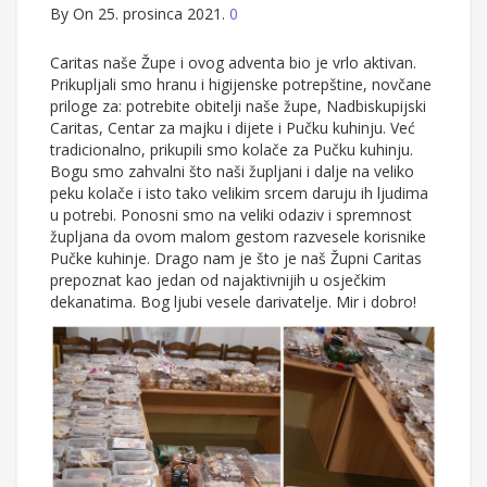
By
On 25. prosinca 2021.
0
Caritas naše Župe i ovog adventa bio je vrlo aktivan.
Prikupljali smo hranu i higijenske potrepštine, novčane
priloge za: potrebite obitelji naše župe, Nadbiskupijski
Caritas, Centar za majku i dijete i Pučku kuhinju. Već
tradicionalno, prikupili smo kolače za Pučku kuhinju.
Bogu smo zahvalni što naši župljani i dalje na veliko
peku kolače i isto tako velikim srcem daruju ih ljudima
u potrebi. Ponosni smo na veliki odaziv i spremnost
župljana da ovom malom gestom razvesele korisnike
Pučke kuhinje. Drago nam je što je naš Župni Caritas
prepoznat kao jedan od najaktivnijih u osječkim
dekanatima. Bog ljubi vesele darivatelje. Mir i dobro!