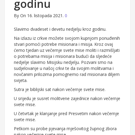
godinu
By
On 16. listopada 2021.
0
Slavimo dvadeset i devetu nedjelju kroz godinu.
Na izlazu iz crkve možete svojom kupnjom ponuđenih
stvari pomoći potrebe misionara i misija. Kroz ovaj
ćemo tjedan uz večernje svete mise moliti i razmišljati
o potrebama misija i misionara budući da sljedeće
nedjelje slavimo Misijsku nedjelju. Pozvani smo na
sudjelovanje u našoj crkvi te da svojim molitvama i
novčanim prilozima pomognemo rad misionara diljem
svijeta.
Sutra je biblijski sat nakon večernje svete mise.
U srijedu je susret molitvene zajednice nakon večernje
svete mise.
U četvrtak je klanjanje pred Presvetim nakon večernje
svete mise.
Petkom su probe pjevanja mješovitog župnog zbora
nakon večernje svete mise.