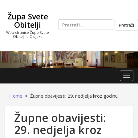
Skip
to
Župa Svete
content
Pretraži:
Obitelji
Web stranice Župe Svete
Obitelji u Osijeku
Toggl
Home
Župne obavijesti: 29. nedjelja kroz godinu
Župne obavijesti:
29. nedjelja kroz