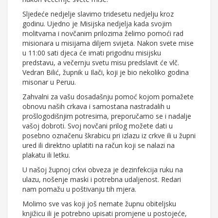
Sljedeće nedjelje slavimo tridesetu nedjelju kroz
godinu. Ujedno je Misijska nedjelja kada svojim
molitvama i novčanim prilozima želimo pomoći rad
misionara u misijama diljem svijeta. Nakon svete mise
u 11:00 sati djeca će imati prigodnu misijsku
predstavu, a večernju svetu misu predslavit će vlč.
Vedran Bilić, župnik u Ilači, koji je bio nekoliko godina
misonar u Peruu.
Zahvalni za vašu dosadašnju pomoć kojom pomažete
obnovu naših crkava i samostana nastradalih u
prošlogodišnjim potresima, preporučamo se i nadalje
vašoj dobroti. Svoj novčani prilog možete dati u
posebno označenu škrabicu pri izlazu iz crkve ili u župni
ured ili direktno uplatiti na račun koji se nalazi na
plakatu ili letku.
U našoj župnoj crkvi obveza je dezinfekcija ruku na
ulazu, nošenje maski i potrebna udaljenost. Redari
nam pomažu u poštivanju tih mjera.
Molimo sve vas koji još nemate župnu obiteljsku
knjižicu ili je potrebno upisati promjene u postojeće,