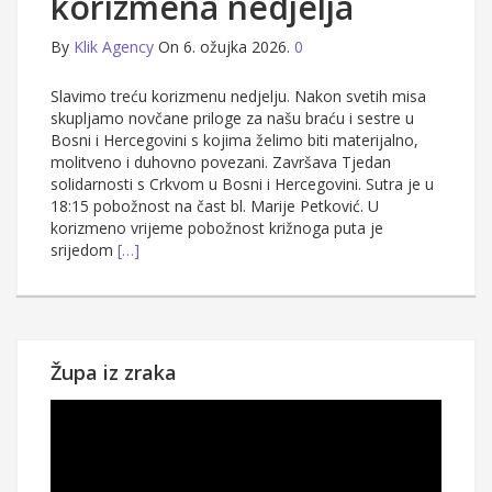
korizmena nedjelja
By
Klik Agency
On 6. ožujka 2026.
0
Slavimo treću korizmenu nedjelju. Nakon svetih misa
skupljamo novčane priloge za našu braću i sestre u
Bosni i Hercegovini s kojima želimo biti materijalno,
molitveno i duhovno povezani. Završava Tjedan
solidarnosti s Crkvom u Bosni i Hercegovini. Sutra je u
18:15 pobožnost na čast bl. Marije Petković. U
korizmeno vrijeme pobožnost križnoga puta je
srijedom
[…]
Župa iz zraka
Reproduktor
videozapisa