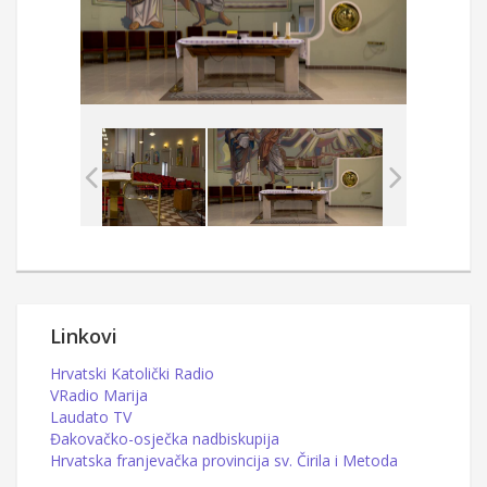
Linkovi
Hrvatski Katolički Radio
VRadio Marija
Laudato TV
Đakovačko-osječka nadbiskupija
Hrvatska franjevačka provincija sv. Čirila i Metoda