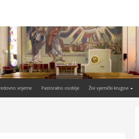
redovno vrijeme
Pastoralno osoblje
Živi vjernički krugovi