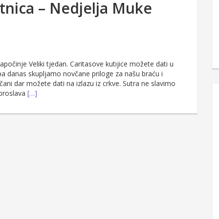
etnica – Nedjelja Muke
očinje Veliki tjedan. Caritasove kutijice možete dati u
a danas skupljamo novčane priloge za našu braću i
včani dar možete dati na izlazu iz crkve. Sutra ne slavimo
a proslava
[…]