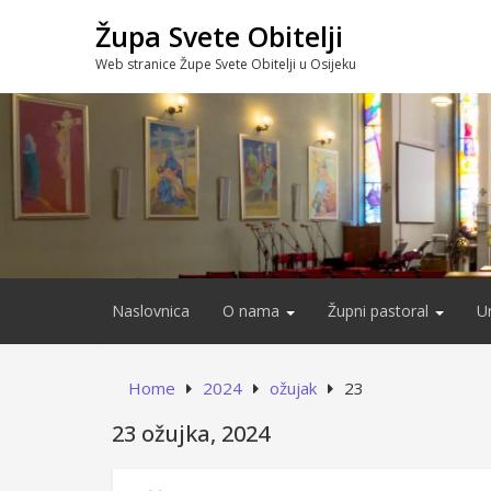
Skip
Župa Svete Obitelji
to
content
Web stranice Župe Svete Obitelji u Osijeku
Naslovnica
O nama
Župni pastoral
U
Home
2024
ožujak
23
23 ožujka, 2024