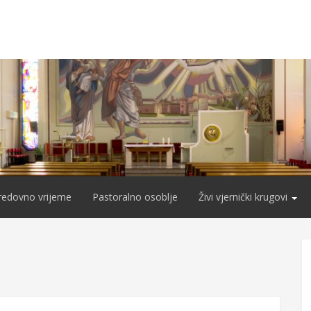
redovno vrijeme
Pastoralno osoblje
Živi vjernički krugovi