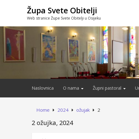
Skip
Župa Svete Obitelji
to
content
Web stranice Župe Svete Obitelji u Osijeku
Naslovnica
O nama
Župni pastoral
U
Home
2024
ožujak
2
2 ožujka, 2024