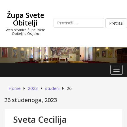
Skip
to
Župa Svete
content
Pretraži:
Obitelji
Web stranice Župe Svete
Obitelji u Osijeku
Toggl
Home
2023
studeni
26
26 studenoga, 2023
Sveta Cecilija