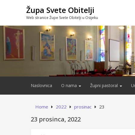
Skip
Župa Svete Obitelji
to
content
Web stranice Župe Svete Obitelji u Osijeku
Naslovnica
O nama
Župni pastoral
U
Home
2022
prosinac
23
23 prosinca, 2022