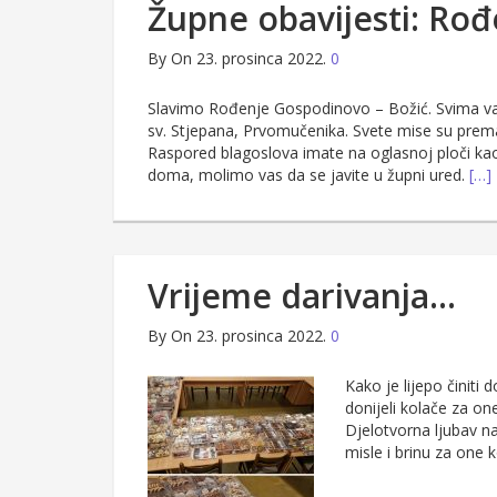
Župne obavijesti: Ro
By
On 23. prosinca 2022.
0
Slavimo Rođenje Gospodinovo – Božić. Svima vam
sv. Stjepana, Prvomučenika. Svete mise su prema 
Raspored blagoslova imate na oglasnoj ploči kao 
doma, molimo vas da se javite u župni ured.
[…]
Vrijeme darivanja…
By
On 23. prosinca 2022.
0
Kako je lijepo činiti
donijeli kolače za on
Djelotvorna ljubav na
misle i brinu za one