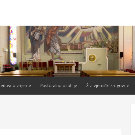
redovno vrijeme
Pastoralno osoblje
Živi vjernički krugovi