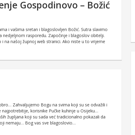
đenje Gospodinovo – Božić
a i vašima sretan i blagoslovljen Božić. Sutra slavimo
nedjeljnom rasporedu. Započinje i blagoslov obitelji.
i na našoj župnoj web stranici. Ako niste u to vrijeme
 dobro… Zahvaljujemo Bogu na svima koji su se odvažili i
e najpotrebitije, korisnike Pučke kuhinje u Osijeku…
ših župljana koji su sada već tradicionalno pokazali da
 koji nemaju… Bog vas sve blagoslovio…