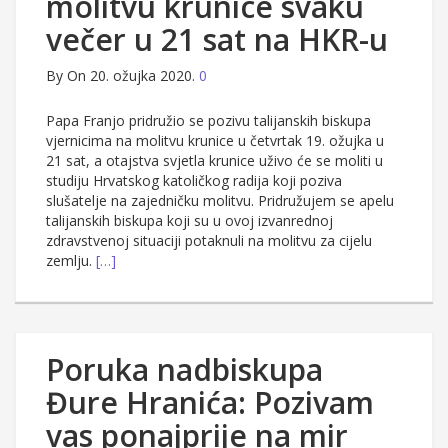
molitvu krunice svaku
večer u 21 sat na HKR-u
By
On 20. ožujka 2020.
0
Papa Franjo pridružio se pozivu talijanskih biskupa
vjernicima na molitvu krunice u četvrtak 19. ožujka u
21 sat, a otajstva svjetla krunice uživo će se moliti u
studiju Hrvatskog katoličkog radija koji poziva
slušatelje na zajedničku molitvu. Pridružujem se apelu
talijanskih biskupa koji su u ovoj izvanrednoj
zdravstvenoj situaciji potaknuli na molitvu za cijelu
zemlju.
[…]
Poruka nadbiskupa
Đure Hranića: Pozivam
vas ponajprije na mir