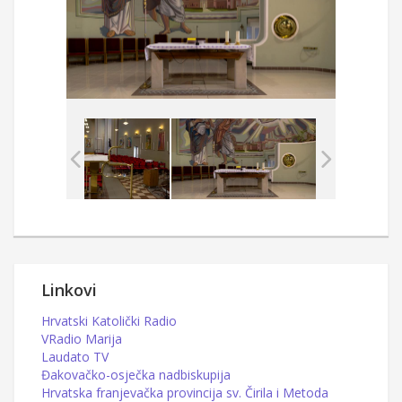
Linkovi
Hrvatski Katolički Radio
VRadio Marija
Laudato TV
Đakovačko-osječka nadbiskupija
Hrvatska franjevačka provincija sv. Čirila i Metoda