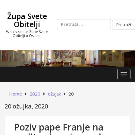
Skip
to
Župa Svete
content
Pretraži:
Obitelji
Web stranice Župe Svete
Obitelji u Osijeku
Toggl
Home
2020
ožujak
20
20 ožujka, 2020
Poziv pape Franje na