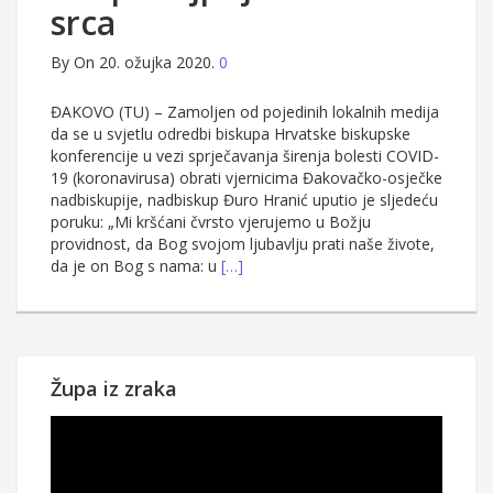
srca
By
On 20. ožujka 2020.
0
ĐAKOVO (TU) – Zamoljen od pojedinih lokalnih medija
da se u svjetlu odredbi biskupa Hrvatske biskupske
konferencije u vezi sprječavanja širenja bolesti COVID-
19 (koronavirusa) obrati vjernicima Đakovačko-osječke
nadbiskupije, nadbiskup Đuro Hranić uputio je sljedeću
poruku: „Mi kršćani čvrsto vjerujemo u Božju
providnost, da Bog svojom ljubavlju prati naše živote,
da je on Bog s nama: u
[…]
Župa iz zraka
Reproduktor
videozapisa