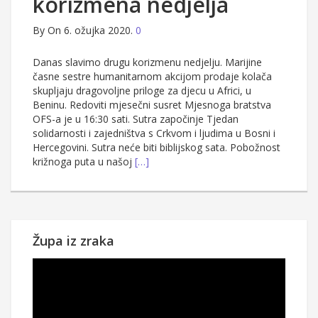
korizmena nedjelja
By
On 6. ožujka 2020.
0
Danas slavimo drugu korizmenu nedjelju. Marijine
časne sestre humanitarnom akcijom prodaje kolača
skupljaju dragovoljne priloge za djecu u Africi, u
Beninu. Redoviti mjesečni susret Mjesnoga bratstva
OFS-a je u 16:30 sati. Sutra započinje Tjedan
solidarnosti i zajedništva s Crkvom i ljudima u Bosni i
Hercegovini. Sutra neće biti biblijskog sata. Pobožnost
križnoga puta u našoj
[…]
Župa iz zraka
Reproduktor
videozapisa