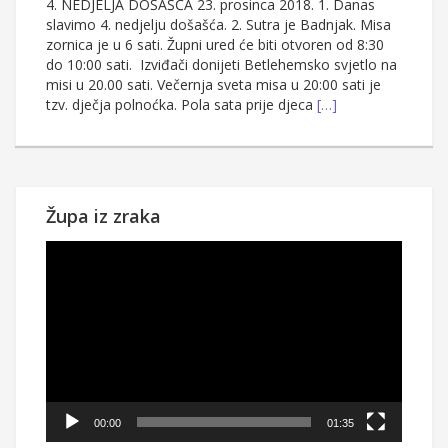
4. NEDJELJA DOŠAŠĆA 23. prosinca 2018. 1. Danas
slavimo 4. nedjelju došašća. 2. Sutra je Badnjak. Misa
zornica je u 6 sati. Župni ured će biti otvoren od 8:30
do 10:00 sati. Izviđači donijeti Betlehemsko svjetlo na
misi u 20.00 sati. Večernja sveta misa u 20:00 sati je
tzv. dječja polnoćka. Pola sata prije djeca
[…]
Župa iz zraka
Reproduktor
videozapisa
00:00
01:35