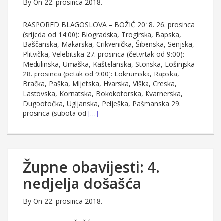
By
On 22. prosinca 2018.
RASPORED BLAGOSLOVA – BOŽIĆ 2018. 26. prosinca
(srijeda od 14:00): Biogradska, Trogirska, Bapska,
Baščanska, Makarska, Crikvenička, Šibenska, Senjska,
Plitvička, Velebitska 27. prosinca (četvrtak od 9:00):
Medulinska, Umaška, Kaštelanska, Stonska, Lošinjska
28. prosinca (petak od 9:00): Lokrumska, Rapska,
Bračka, Paška, Mljetska, Hvarska, Viška, Creska,
Lastovska, Kornatska, Bokokotorska, Kvarnerska,
Dugootočka, Ugljanska, Pelješka, Pašmanska 29.
prosinca (subota od
[…]
Župne obavijesti: 4.
nedjelja došašća
By
On 22. prosinca 2018.