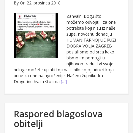
By
On 22. prosinca 2018.
Zahvalni Bogu što
možemo odvojiti i za one
potrebite koji nisu iz naše
župe, novčanu donaciju
HUMANITARNOJ UDRUZI
DOBRA VOLJA ZAGREB
poslali smo od srca kako
bismo im pomogli u
njihovom radu. I vi svoje
priloge možete uplatiti njima ili bilo kojoj udruzi koja
brine za one najugroženije. Našem župniku fra
Dragutinu hvala što ima
[…]
Raspored blagoslova
obitelji