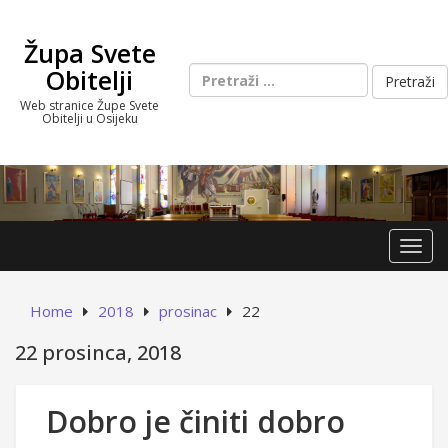
Skip
to
Župa Svete
content
Pretraži:
Obitelji
Web stranice Župe Svete
Obitelji u Osijeku
Toggl
Home
2018
prosinac
22
22 prosinca, 2018
Dobro je činiti dobro