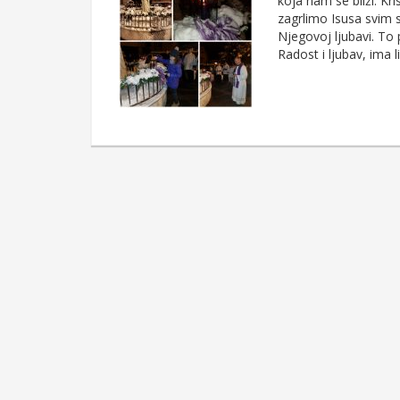
koja nam se bliži. Kr
zagrlimo Isusa svim
Njegovoj ljubavi. To
Radost i ljubav, ima li