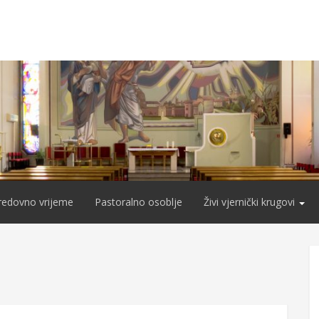
redovno vrijeme
Pastoralno osoblje
Živi vjernički krugovi