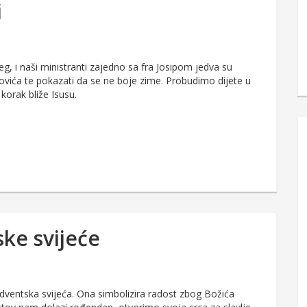
i
jeg, i naši ministranti zajedno sa fra Josipom jedva su
govića te pokazati da se ne boje zime. Probudimo dijete u
 korak bliže Isusu.
ske svijeće
adventska svijeća. Ona simbolizira radost zbog Božića