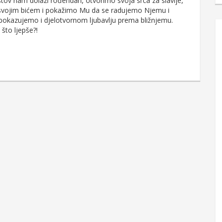
istov nam dolazi rođendan, otvorimo svoja srca za slavlje,
 svojim bićem i pokažimo Mu da se radujemo Njemu i
 pokazujemo i djelotvornom ljubavlju prema bližnjemu.
 što ljepše?!