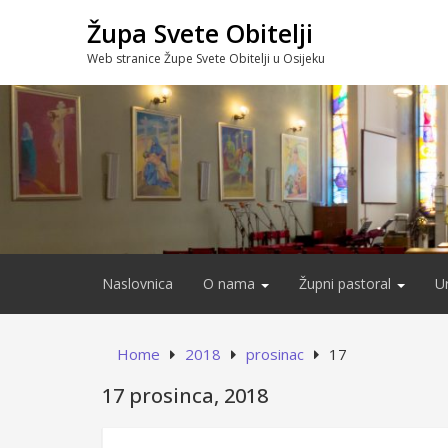
Skip
Župa Svete Obitelji
to
content
Web stranice Župe Svete Obitelji u Osijeku
Naslovnica
O nama
Župni pastoral
U
Home
2018
prosinac
17
17 prosinca, 2018