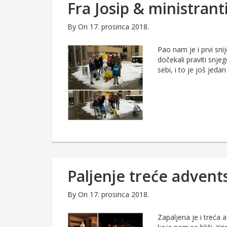
Fra Josip & ministrant
By
On 17. prosinca 2018.
Pao nam je i prvi sni
dočekali praviti snje
sebi, i to je još jedan
Paljenje treće advent
By
On 17. prosinca 2018.
Zapaljena je i treća 