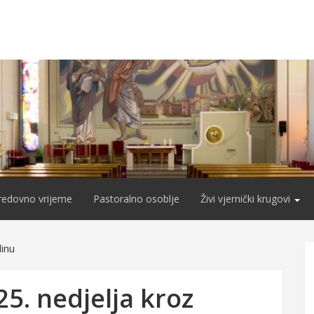
redovno vrijeme
Pastoralno osoblje
Živi vjernički krugovi
dinu
25. nedjelja kroz