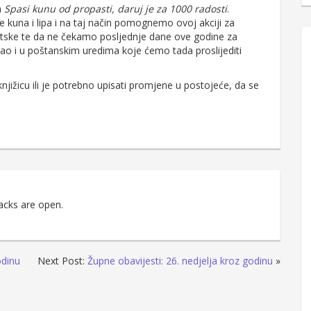
a
Spasi kunu od propasti, daruj je za 1000 radosti
.
kuna i lipa i na taj način pomognemo ovoj akciji za
ske te da ne čekamo posljednje dane ove godine za
kao i u poštanskim uredima koje ćemo tada proslijediti
njižicu ili je potrebno upisati promjene u postojeće, da se
acks are open.
odinu
Next Post:
Župne obavijesti: 26. nedjelja kroz godinu
»