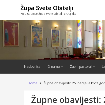
Skip
Župa Svete Obitelji
to
content
Web stranice Župe Svete Obitelji u Osijeku
Naslovnica
O nama
Župni pastoral
U
Home
Župne obavijesti: 25. nedjelja kroz go
Župne obavijesti: 