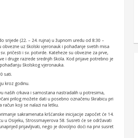
 do srijede (22. – 24. rujna) u župnom uredu od 8:30 –
su obvezne uz školski vjeronauk i pohađanje svetih misa
 sv. pričesti i sv. potvrde. Kateheze su obvezne za prve,
ve i druge razrede srednjih škola. Kod prijave potrebno je
 o pohađanju školskog vjeronauka.
0 sati.
ju kroz godinu.
naših crkava i samostana nastradalih u potresima,
včani prilog možete dati u posebno označenu škrabicu pri
 na račun koji se nalazi na letku.
rimanje sakramenata kršćanske inicijacije započet će 14.
atu u Osijeku, Strossmayerova 58. Susreti će se održavati
aprijed prijavljivati, nego je dovoljno doći na prvi susret