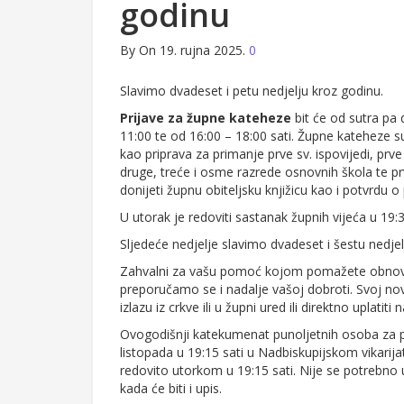
godinu
By
On 19. rujna 2025.
0
Slavimo dvadeset i petu nedjelju kroz godinu.
Prijave za župne kateheze
bit će od sutra pa
11:00 te od 16:00 – 18:00 sati. Župne kateheze 
kao priprava za primanje prve sv. ispovijedi, prve
druge, treće i osme razrede osnovnih škola te pr
donijeti župnu obiteljsku knjižicu kao i potvrdu
U utorak je redoviti sastanak župnih vijeća u 19:3
Sljedeće nedjelje slavimo dvadeset i šestu nedjel
Zahvalni za vašu pomoć kojom pomažete obnovu 
preporučamo se i nadalje vašoj dobroti. Svoj no
izlazu iz crkve ili u župni ured ili direktno uplatiti
Ovogodišnji katekumenat punoljetnih osoba za p
listopada u 19:15 sati u Nadbiskupijskom vikarij
redovito utorkom u 19:15 sati. Nije se potrebno un
kada će biti i upis.