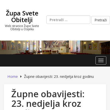
Skip
to
Župa Svete
content
Pretraži:
Obitelji
Web stranice Župe Svete
Obitelji u Osijeku
Toggl
Home
Župne obavijesti: 23. nedjelja kroz godinu
Župne obavijesti:
23. nedjelja kroz