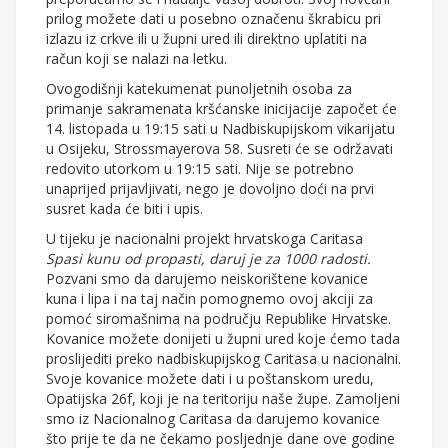
prilog možete dati u posebno označenu škrabicu pri
izlazu iz crkve ili u župni ured ili direktno uplatiti na
račun koji se nalazi na letku.
Ovogodišnji katekumenat punoljetnih osoba za
primanje sakramenata kršćanske inicijacije započet će
14. listopada u 19:15 sati u Nadbiskupijskom vikarijatu
u Osijeku, Strossmayerova 58. Susreti će se održavati
redovito utorkom u 19:15 sati. Nije se potrebno
unaprijed prijavljivati, nego je dovoljno doći na prvi
susret kada će biti i upis.
U tijeku je nacionalni projekt hrvatskoga Caritasa
Spasi kunu od propasti, daruj je za 1000 radosti.
Pozvani smo da darujemo neiskorištene kovanice
kuna i lipa i na taj način pomognemo ovoj akciji za
pomoć siromašnima na području Republike Hrvatske.
Kovanice možete donijeti u župni ured koje ćemo tada
proslijediti preko nadbiskupijskog Caritasa u nacionalni.
Svoje kovanice možete dati i u poštanskom uredu,
Opatijska 26f, koji je na teritoriju naše župe. Zamoljeni
smo iz Nacionalnog Caritasa da darujemo kovanice
što prije te da ne čekamo posljednje dane ove godine