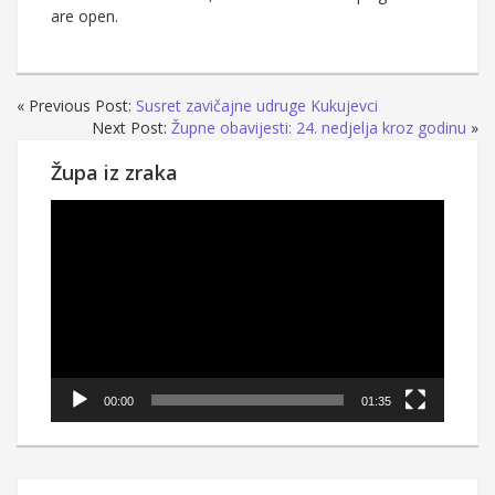
are open.
« Previous Post:
Susret zavičajne udruge Kukujevci
Next Post:
Župne obavijesti: 24. nedjelja kroz godinu
»
Župa iz zraka
Reproduktor
videozapisa
00:00
01:35