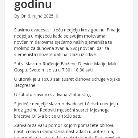
godinu
By
On 6. rujna 2025.
0
Slavimo dvadeset i treću nedjelju kroz godinu. Prva je
nedjelja u mjesecu kada se svojim molitvama i
novčanim darovima sjećamo naših sjemeništa te
molimo za duhovna zvanja. Svoj novčani dar za
sjemeništa možete dati na izlazu iz crkve.
Sutra slavimo Rođenje Blažene Djevice Marije Malu
Gospu. Svete mise su u 7:30 i 18:30 sati.
U utorak je u 16:00 sati susret članova udruge Vojske
Bezgrešne.
U subotu slavimo sv. Ivana Zlatoustog.
Sljedeće nedjelje slavimo dvadeset i četvrtu nedjelju
kroz godinu. Redoviti mjesečni susret Mjesnoga
bratstva OFS-a bit će u 16:30 sati.
Zahvalni za vašu pomoć kojom pomažete obnovu
naših crkava i samostana nastradalih u potresima,
preporučamo se i nadalje vašoj dobroti. Svoj novčani