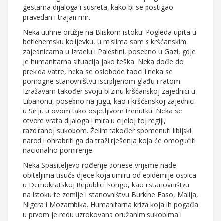
gestama dijaloga i susreta, kako bi se postigao
pravedan i trajan mir.
Neka utihne oružje na Bliskom istoku! Pogleda uprta u
betlehemsku kolijevku, u mislima sam s kršćanskim
zajednicama u Izraelu i Palestini, posebno u Gazi, gdje
je humanitarna situacija jako teška. Neka dođe do
prekida vatre, neka se oslobode taoci i neka se
pomogne stanovništvu iscrpljenom glađu i ratom.
Izražavam također svoju blizinu kršćanskoj zajednici u
Libanonu, posebno na jugu, kao i kršćanskoj zajednici
u Siriji, u ovom tako osjetljivom trenutku. Neka se
otvore vrata dijaloga i mira u cijeloj toj regiji,
razdiranoj sukobom. Želim također spomenuti libijski
narod i ohrabriti ga da traži rješenja koja će omogućiti
nacionalno pomirenje.
Neka Spasiteljevo rođenje donese vrijeme nade
obiteljima tisuća djece koja umiru od epidemije ospica
u Demokratskoj Republici Kongo, kao i stanovništvu
na istoku te zemlje i stanovništvu Burkine Faso, Malija,
Nigera i Mozambika. Humanitarna kriza koja ih pogađa
u prvom je redu uzrokovana oružanim sukobima i