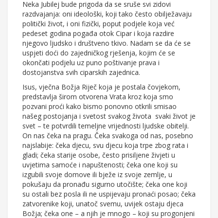
Neka Jubilej bude prigoda da se sruše svi zidovi
razdvajanja: oni ideološki, koji tako često obilježavaju
politički život, i oni fizički, poput podjele koja već
pedeset godina pogađa otok Cipar i koja razdire
njegovo ljudsko i društveno tkivo. Nadam se da će se
uspjeti doći do zajedničkog rješenja, kojim će se
okončati podjelu uz puno poštivanje prava i
dostojanstva svih ciparskih zajednica.
Isus, vječna Božja Riječ koja je postala čovjekom,
predstavlja širom otvorena Vrata kroz koja smo
pozvani proći kako bismo ponovno otkrili smisao
našeg postojanja i svetost svakog života svaki život je
svet – te potvrdili temeljne vrijednosti ljudske obitelji.
On nas čeka na pragu. Čeka svakoga od nas, posebno
najslabije: čeka djecu, svu djecu koja trpe zbog rata i
gladi; čeka starije osobe, često prisiljene živjeti u
uvjetima samoće i napuštenosti; čeka one koji su
izgubili svoje domove ili bježe iz svoje zemlje, u
pokušaju da pronađu sigurno utočište; čeka one koji
su ostali bez posla ili ne uspijevaju pronaći posao; čeka
zatvorenike koji, unatoč svemu, uvijek ostaju djeca
Božja; čeka one – a njih je mnogo – koji su progonjeni