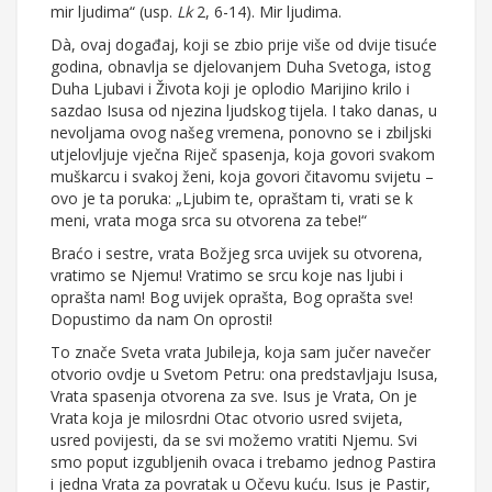
mir ljudima“ (usp.
Lk
2, 6-14). Mir ljudima.
Dà, ovaj događaj, koji se zbio prije više od dvije tisuće
godina, obnavlja se djelovanjem Duha Svetoga, istog
Duha Ljubavi i Života koji je oplodio Marijino krilo i
sazdao Isusa od njezina ljudskog tijela. I tako danas, u
nevoljama ovog našeg vremena, ponovno se i zbiljski
utjelovljuje vječna Riječ spasenja, koja govori svakom
muškarcu i svakoj ženi, koja govori čitavomu svijetu –
ovo je ta poruka: „Ljubim te, opraštam ti, vrati se k
meni, vrata moga srca su otvorena za tebe!“
Braćo i sestre, vrata Božjeg srca uvijek su otvorena,
vratimo se Njemu! Vratimo se srcu koje nas ljubi i
oprašta nam! Bog uvijek oprašta, Bog oprašta sve!
Dopustimo da nam On oprosti!
To znače Sveta vrata Jubileja, koja sam jučer navečer
otvorio ovdje u Svetom Petru: ona predstavljaju Isusa,
Vrata spasenja otvorena za sve. Isus je Vrata, On je
Vrata koja je milosrdni Otac otvorio usred svijeta,
usred povijesti, da se svi možemo vratiti Njemu. Svi
smo poput izgubljenih ovaca i trebamo jednog Pastira
i jedna Vrata za povratak u Očevu kuću. Isus je Pastir,