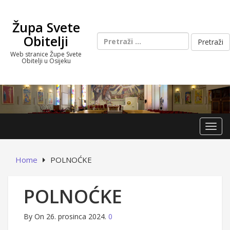
Skip
to
Župa Svete
content
Pretraži:
Obitelji
Web stranice Župe Svete
Obitelji u Osijeku
Toggl
Home
POLNOĆKE
POLNOĆKE
By
On 26. prosinca 2024.
0