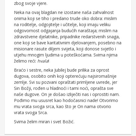
zbog svoje vjere.
Neka na ovaj blagdan ne izostane naša zahvalnost
onima koji se tiho i predano trude oko dobra: mislim
na roditelje, odgojitelje i učitelje, koji imaju veliku
odgovornost odgajanja budućih naraštaja; mislim na
zdravstvene djelatnike, pripadnike redarstvenih snaga,
one koji se bave karitativnim djelovanjem, posebno na
misionare rasute diljem svijeta, koji donose svjetlo i
utjehu mnogim ljudima u poteškoćama. Svima njima
želimo reći:
hvala
!
Braćo i sestre, neka Jubilej bude prilika za oprost
dugova, osobito onih koji opterećuju najsiromašnije
zemlje. Svi su pozvani opraštati primljene uvrede, jer
Sin Božji, rođen u hladnoći i tami noći, oprašta sve
naše dugove. On je došao izliječiti nas i oprostiti nam.
Pođimo mu ususret kao hodočasnici nade! Otvorimo
mu vrata svoga srca, kao što je On nama otvorio
vrata svoga Srca.
Svima želim miran i svet Božić.