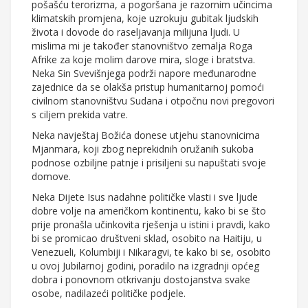
pošašću terorizma, a pogoršana je razornim učincima
klimatskih promjena, koje uzrokuju gubitak ljudskih
života i dovode do raseljavanja milijuna ljudi. U
mislima mi je također stanovništvo zemalja Roga
Afrike za koje molim darove mira, sloge i bratstva.
Neka Sin Svevišnjega podrži napore međunarodne
zajednice da se olakša pristup humanitarnoj pomoći
civilnom stanovništvu Sudana i otpočnu novi pregovori
s ciljem prekida vatre.
Neka navještaj Božića donese utjehu stanovnicima
Mjanmara, koji zbog neprekidnih oružanih sukoba
podnose ozbiljne patnje i prisiljeni su napuštati svoje
domove.
Neka Dijete Isus nadahne političke vlasti i sve ljude
dobre volje na američkom kontinentu, kako bi se što
prije pronašla učinkovita rješenja u istini i pravdi, kako
bi se promicao društveni sklad, osobito na Haitiju, u
Venezueli, Kolumbiji i Nikaragvi, te kako bi se, osobito
u ovoj Jubilarnoj godini, poradilo na izgradnji općeg
dobra i ponovnom otkrivanju dostojanstva svake
osobe, nadilazeći političke podjele.