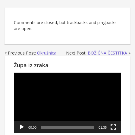
Comments are closed, but trackbacks and pingbacks
are open.
« Previous Post:
Okružnica
Next Post:
BOŽIĆNA ČESTITKA
»
Župa iz zraka
Reproduktor
videozapisa
00:00
01:35