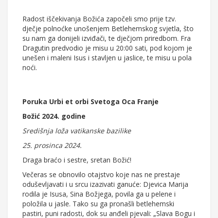
Radost iščekivanja Božića započeli smo prije tzv.
dječje polnoćke unošenjem Betlehemskog svjetla, što
su nam ga donijeli izviđači, te dječjom priredbom. Fra
Dragutin predvodio je misu u 20:00 sati, pod kojom je
unešen i maleni Isus i stavljen u jaslice, te misu u pola
noći.
Poruka Urbi et orbi Svetoga Oca Franje
Božić 2024. godine
Središnja loža vatikanske bazilike
25. prosinca 2024.
Draga braćo i sestre, sretan Božić!
Večeras se obnovilo otajstvo koje nas ne prestaje
oduševljavati i u srcu izazivati ganuće: Djevica Marija
rodila je Isusa, Sina Božjega, povila ga u pelene i
položila u jasle. Tako su ga pronašli betlehemski
pastiri, puni radosti, dok su anđeli pjevali: „Slava Bogu i