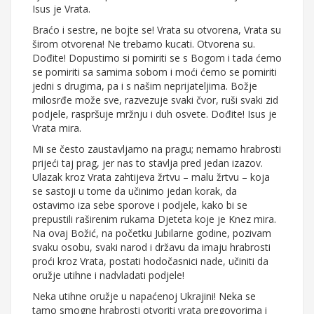
Isus je Vrata.
Braćo i sestre, ne bojte se! Vrata su otvorena, Vrata su
širom otvorena! Ne trebamo kucati. Otvorena su.
Dođite! Dopustimo si pomiriti se s Bogom i tada ćemo
se pomiriti sa samima sobom i moći ćemo se pomiriti
jedni s drugima, pa i s našim neprijateljima. Božje
milosrđe može sve, razvezuje svaki čvor, ruši svaki zid
podjele, raspršuje mržnju i duh osvete. Dođite! Isus je
Vrata mira.
Mi se često zaustavljamo na pragu; nemamo hrabrosti
prijeći taj prag, jer nas to stavlja pred jedan izazov.
Ulazak kroz Vrata zahtijeva žrtvu – malu žrtvu – koja
se sastoji u tome da učinimo jedan korak, da
ostavimo iza sebe sporove i podjele, kako bi se
prepustili raširenim rukama Djeteta koje je Knez mira.
Na ovaj Božić, na početku Jubilarne godine, pozivam
svaku osobu, svaki narod i državu da imaju hrabrosti
proći kroz Vrata, postati hodočasnici nade, učiniti da
oružje utihne i nadvladati podjele!
Neka utihne oružje u napaćenoj Ukrajini! Neka se
tamo smogne hrabrosti otvoriti vrata pregovorima i