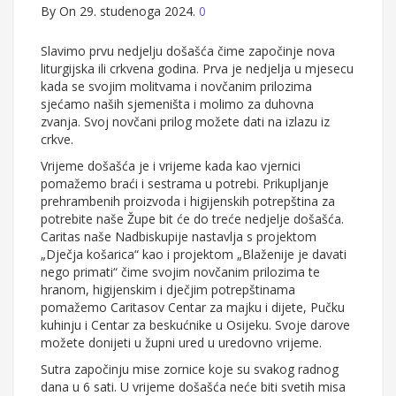
By
On 29. studenoga 2024.
0
Slavimo prvu nedjelju došašća čime započinje nova
liturgijska ili crkvena godina. Prva je nedjelja u mjesecu
kada se svojim molitvama i novčanim prilozima
sjećamo naših sjemeništa i molimo za duhovna
zvanja. Svoj novčani prilog možete dati na izlazu iz
crkve.
Vrijeme došašća je i vrijeme kada kao vjernici
pomažemo braći i sestrama u potrebi. Prikupljanje
prehrambenih proizvoda i higijenskih potrepština za
potrebite naše Župe bit će do treće nedjelje došašća.
Caritas naše Nadbiskupije nastavlja s projektom
„Dječja košarica“ kao i projektom „Blaženije je davati
nego primati“ čime svojim novčanim prilozima te
hranom, higijenskim i dječjim potrepštinama
pomažemo Caritasov Centar za majku i dijete, Pučku
kuhinju i Centar za beskućnike u Osijeku. Svoje darove
možete donijeti u župni ured u uredovno vrijeme.
Sutra započinju mise zornice koje su svakog radnog
dana u 6 sati. U vrijeme došašća neće biti svetih misa