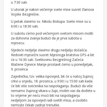
u 7:30 sati.
U utorak je nakon večernje svete mise susret članova
Vojske Bezgrešne.
U petak slavimo sv. Nikolu Biskupa. Svete mise su u
6:00 i u 18:30 sati.
U subotu ćemo pod večernjom svetom misom moliti
za duhovna zvanja budući da je prva subota u
mjesecu.
Sljedeće nedjelje slavimo drugu nedjelju došašća.
Redoviti mjesečni susret Mjesnoga bratstva OFS-a bit
će u 16:30 sati. Svetkovinu Bezgrešnog Začeća
Blažene Djevice Marije proslavit ćemo u ponedjeljak,
9. prosinca.
Zajednička, tzv. velika ispovijed, bit će u našoj župnoj
crkvi u srijedu, 18. prosinca, u 9:00 i u 15:00 sati kada
će biti više svećenika na raspolaganju. Budući da više
nemamo župnog vikara u župi, molim vas da dođete u
to vrijeme jer neću moći biti na raspolaganju
nedjeljom za ispovijed radi svetih misa, a osobito
nemojte čekati zadnje trenutke.