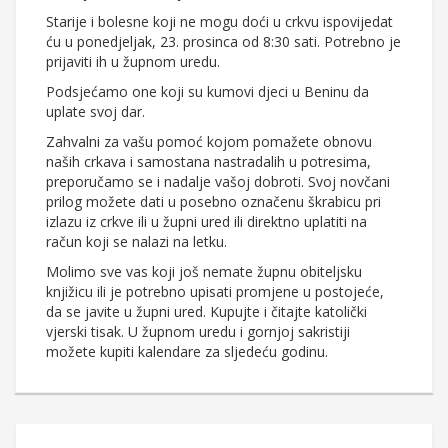
Starije i bolesne koji ne mogu doći u crkvu ispovijedat
ću u ponedjeljak, 23. prosinca od 8:30 sati. Potrebno je
prijaviti ih u župnom uredu.
Podsjećamo one koji su kumovi djeci u Beninu da
uplate svoj dar.
Zahvalni za vašu pomoć kojom pomažete obnovu
naših crkava i samostana nastradalih u potresima,
preporučamo se i nadalje vašoj dobroti. Svoj novčani
prilog možete dati u posebno označenu škrabicu pri
izlazu iz crkve ili u župni ured ili direktno uplatiti na
račun koji se nalazi na letku.
Molimo sve vas koji još nemate župnu obiteljsku
knjižicu ili je potrebno upisati promjene u postojeće,
da se javite u župni ured. Kupujte i čitajte katolički
vjerski tisak. U župnom uredu i gornjoj sakristiji
možete kupiti kalendare za sljedeću godinu.