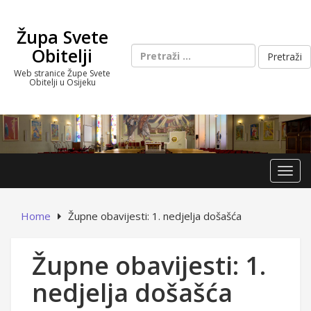
Skip
to
Župa Svete
content
Pretraži:
Obitelji
Web stranice Župe Svete
Obitelji u Osijeku
Toggl
Home
Župne obavijesti: 1. nedjelja došašća
Župne obavijesti: 1.
nedjelja došašća