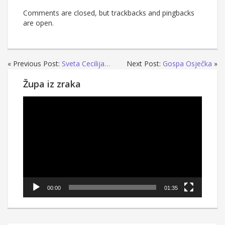
Comments are closed, but trackbacks and pingbacks
are open.
« Previous Post:
Sveta Cecilija…
Next Post:
Gospa Osječka
»
Župa iz zraka
Reproduktor
videozapisa
00:00
01:35