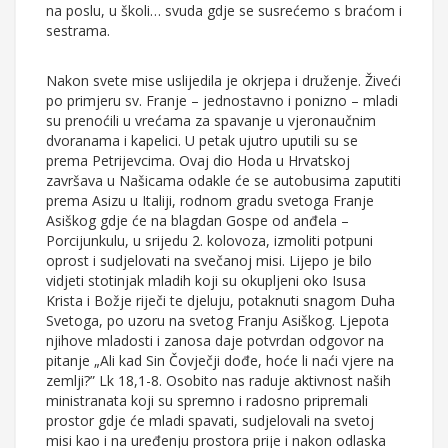
na poslu, u školi… svuda gdje se susrećemo s braćom i
sestrama.
Nakon svete mise uslijedila je okrjepa i druženje. Živeći
po primjeru sv. Franje – jednostavno i ponizno – mladi
su prenoćili u vrećama za spavanje u vjeronaučnim
dvoranama i kapelici. U petak ujutro uputili su se
prema Petrijevcima. Ovaj dio Hoda u Hrvatskoj
završava u Našicama odakle će se autobusima zaputiti
prema Asizu u Italiji, rodnom gradu svetoga Franje
Asiškog gdje će na blagdan Gospe od anđela –
Porcijunkulu, u srijedu 2. kolovoza, izmoliti potpuni
oprost i sudjelovati na svečanoj misi. Lijepo je bilo
vidjeti stotinjak mladih koji su okupljeni oko Isusa
Krista i Božje riječi te djeluju, potaknuti snagom Duha
Svetoga, po uzoru na svetog Franju Asiškog. Ljepota
njihove mladosti i zanosa daje potvrdan odgovor na
pitanje „Ali kad Sin Čovječji dođe, hoće li naći vjere na
zemlji?” Lk 18,1-8. Osobito nas raduje aktivnost naših
ministranata koji su spremno i radosno pripremali
prostor gdje će mladi spavati, sudjelovali na svetoj
misi kao i na uređenju prostora prije i nakon odlaska