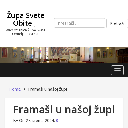
Skip
to
Župa Svete
content
Pretraži:
Obitelji
Web stranice Župe Svete
Obitelji u Osijeku
Toggl
Home
Framaši u našoj župi
Framaši u našoj župi
By
On 27. srpnja 2024.
0