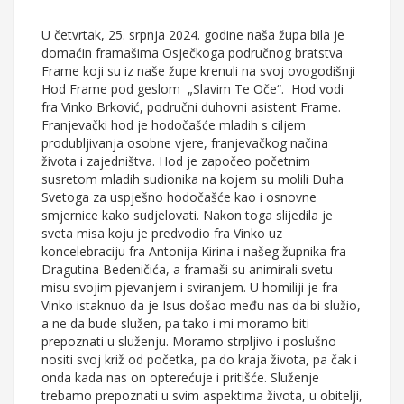
U četvrtak, 25. srpnja 2024. godine naša župa bila je
domaćin framašima Osječkoga područnog bratstva
Frame koji su iz naše župe krenuli na svoj ovogodišnji
Hod Frame pod geslom „Slavim Te Oče“. Hod vodi
fra Vinko Brković, područni duhovni asistent Frame.
Franjevački hod je hodočašće mladih s ciljem
produbljivanja osobne vjere, franjevačkog načina
života i zajedništva. Hod je započeo početnim
susretom mladih sudionika na kojem su molili Duha
Svetoga za uspješno hodočašće kao i osnovne
smjernice kako sudjelovati. Nakon toga slijedila je
sveta misa koju je predvodio fra Vinko uz
koncelebraciju fra Antonija Kirina i našeg župnika fra
Dragutina Bedeničića, a framaši su animirali svetu
misu svojim pjevanjem i sviranjem. U homiliji je fra
Vinko istaknuo da je Isus došao među nas da bi služio,
a ne da bude služen, pa tako i mi moramo biti
prepoznati u služenju. Moramo strpljivo i poslušno
nositi svoj križ od početka, pa do kraja života, pa čak i
onda kada nas on opterećuje i pritišće. Služenje
trebamo prepoznati u svim aspektima života, u obitelji,