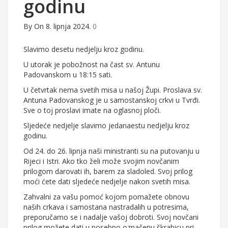
godinu
By
On 8. lipnja 2024.
0
Slavimo desetu nedjelju kroz godinu.
U utorak je pobožnost na čast sv. Antunu
Padovanskom u 18:15 sati.
U četvrtak nema svetih misa u našoj Župi. Proslava sv.
Antuna Padovanskog je u samostanskoj crkvi u Tvrđi.
Sve o toj proslavi imate na oglasnoj ploči.
Sljedeće nedjelje slavimo jedanaestu nedjelju kroz
godinu.
Od 24. do 26. lipnja naši ministranti su na putovanju u
Rijeci i Istri. Ako tko želi može svojim novčanim
prilogom darovati ih, barem za sladoled. Svoj prilog
moći ćete dati sljedeće nedjelje nakon svetih misa.
Zahvalni za vašu pomoć kojom pomažete obnovu
naših crkava i samostana nastradalih u potresima,
preporučamo se i nadalje vašoj dobroti. Svoj novčani
prilog možete dati u posebno označenu škrabicu pri