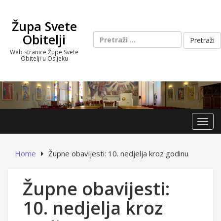
Skip
to
Župa Svete
content
Pretraži:
Obitelji
Web stranice Župe Svete
Obitelji u Osijeku
Toggl
Home
Župne obavijesti: 10. nedjelja kroz godinu
Župne obavijesti:
10. nedjelja kroz