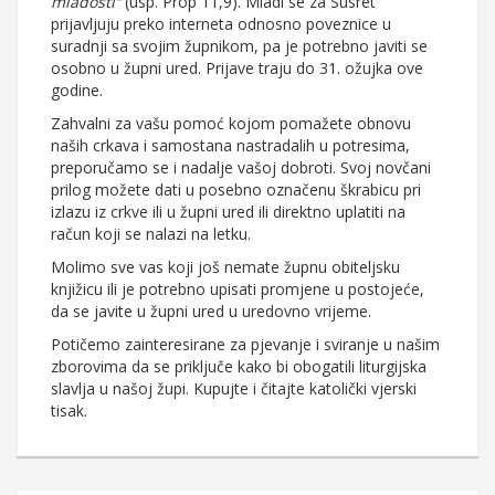
mladosti“
(usp. Prop 11,9). Mladi se za Susret
prijavljuju preko interneta odnosno poveznice u
suradnji sa svojim župnikom, pa je potrebno javiti se
osobno u župni ured. Prijave traju do 31. ožujka ove
godine.
Zahvalni za vašu pomoć kojom pomažete obnovu
naših crkava i samostana nastradalih u potresima,
preporučamo se i nadalje vašoj dobroti. Svoj novčani
prilog možete dati u posebno označenu škrabicu pri
izlazu iz crkve ili u župni ured ili direktno uplatiti na
račun koji se nalazi na letku.
Molimo sve vas koji još nemate župnu obiteljsku
knjižicu ili je potrebno upisati promjene u postojeće,
da se javite u župni ured u uredovno vrijeme.
Potičemo zainteresirane za pjevanje i sviranje u našim
zborovima da se priključe kako bi obogatili liturgijska
slavlja u našoj župi. Kupujte i čitajte katolički vjerski
tisak.