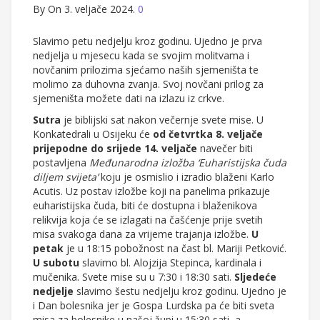
By
On 3. veljače 2024.
0
Slavimo petu nedjelju kroz godinu. Ujedno je prva
nedjelja u mjesecu kada se svojim molitvama i
novčanim prilozima sjećamo naših sjemeništa te
molimo za duhovna zvanja. Svoj novčani prilog za
sjemeništa možete dati na izlazu iz crkve.
Sutra
je biblijski sat nakon večernje svete mise. U
Konkatedrali u Osijeku će
od četvrtka 8. veljače
prijepodne do srijede 14. veljače
navečer biti
postavljena
Međunarodna izložba ‘Euharistijska čuda
diljem svijeta’
koju je osmislio i izradio blaženi Karlo
Acutis. Uz postav izložbe koji na panelima prikazuje
euharistijska čuda, biti će dostupna i blaženikova
relikvija koja će se izlagati na čašćenje prije svetih
misa svakoga dana za vrijeme trajanja izložbe.
U
petak
je u 18:15 pobožnost na čast bl. Mariji Petković.
U subotu
slavimo bl. Alojzija Stepinca, kardinala i
mučenika. Svete mise su u 7:30 i 18:30 sati.
Sljedeće
nedjelje
slavimo šestu nedjelju kroz godinu. Ujedno je
i Dan bolesnika jer je Gospa Lurdska pa će biti sveta
misa za bolesnike u našoj župi u 15:30 sati, a