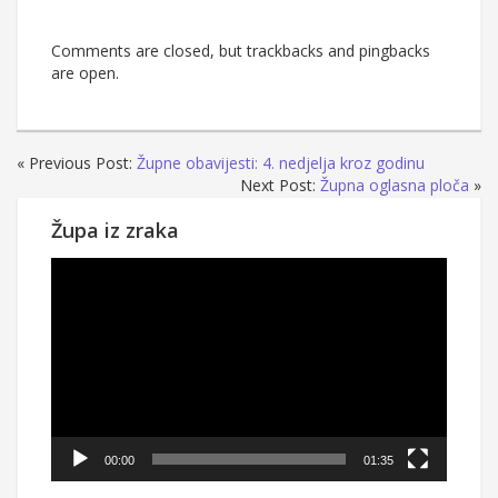
Comments are closed, but trackbacks and pingbacks
are open.
« Previous Post:
Župne obavijesti: 4. nedjelja kroz godinu
Next Post:
Župna oglasna ploča
»
Župa iz zraka
Reproduktor
videozapisa
00:00
01:35