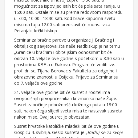
mogućnost za ispovijed istih bit će pola sata ranije, u
15:00 sati. Ostale mise su prema redovitom rasporedu:
u 7:00, 10:00 i 18:30 sati. Kod braće kapucina svetu
misu na taj u 12:00 sati predslavit će mons. Ivica
Petanjak, krčki biskup.
Seminar za bračne parove u organizaciji Bračnog i
obiteljskog savjetovališta naše Nadbiskupije na temu
„Granice u bračnim i obiteljskim odnosima“ bit će
održan 10. veljače ove godine s početkom u 8:30 sati u
prostorima KBF-a u Đakovu. Program će voditi izv.
prof. dr. sc. Tijana Borovac s Fakulteta za odgojne i
obrazovne znanosti u Osijeku. Prijave za Seminar su
do 7. veljače ove godine
21. veljače ove godine bit će susret s roditeljima
ovogodišnjih prvopričesnika i krizmanika naše Župe.
Susret započinje pobožnošću križnoga puta u 18:00
sati, nakon čega slijedi sveta misa te nastavak susreta
nakon mise. Ovaj susret je obvezatan.
Susret hrvatske katoličke mladeži bit će ove godine u
Gospiću 4. svibnja. Geslo susreta je
„Raduj se za svoje