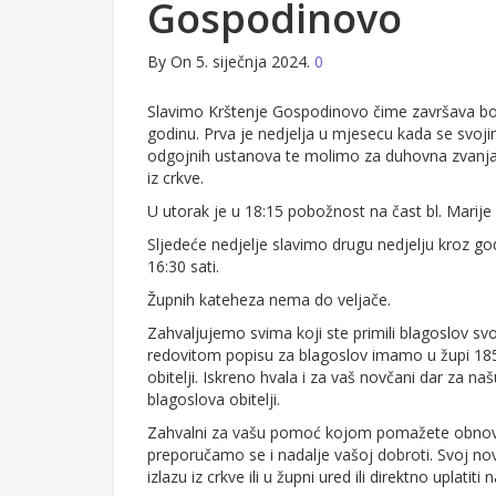
Gospodinovo
By
On 5. siječnja 2024.
0
Slavimo Krštenje Gospodinovo čime završava božićn
godinu. Prva je nedjelja u mjesecu kada se svo
odgojnih ustanova te molimo za duhovna zvanja. 
iz crkve.
U utorak je u 18:15 pobožnost na čast bl. Marije
Sljedeće nedjelje slavimo drugu nedjelju kroz go
16:30 sati.
Župnih kateheza nema do veljače.
Zahvaljujemo svima koji ste primili blagoslov svoj
redovitom popisu za blagoslov imamo u župi 1858
obitelji. Iskreno hvala i za vaš novčani dar za naš
blagoslova obitelji.
Zahvalni za vašu pomoć kojom pomažete obnovu 
preporučamo se i nadalje vašoj dobroti. Svoj no
izlazu iz crkve ili u župni ured ili direktno uplatiti 