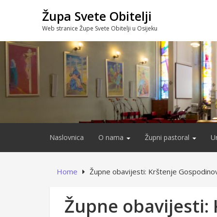
Skip
Župa Svete Obitelji
to
content
Web stranice Župe Svete Obitelji u Osijeku
Naslovnica
O nama
Župni pastoral
U
Home
Župne obavijesti: Krštenje Gospodino
Župne obavijesti: 