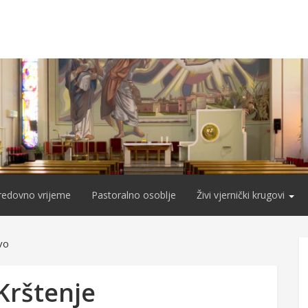
redovno vrijeme
Pastoralno osoblje
Živi vjernički krugovi
vo
Krštenje