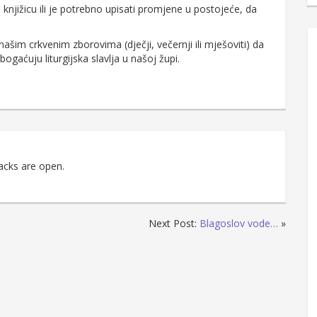
knjižicu ili je potrebno upisati promjene u postojeće, da
našim crkvenim zborovima (dječji, večernji ili mješoviti) da
ogaćuju liturgijska slavlja u našoj župi.
acks are open.
Next Post:
Blagoslov vode…
»