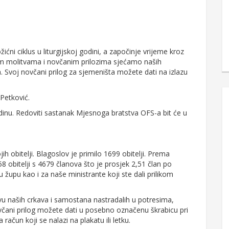
i ciklus u liturgijskoj godini, a započinje vrijeme kroz
jim molitvama i novčanim prilozima sjećamo naših
Svoj novčani prilog za sjemeništa možete dati na izlazu
 Petković.
dinu. Redoviti sastanak Mjesnoga bratstva OFS-a bit će u
ih obitelji. Blagoslov je primilo 1699 obitelji. Prema
 obitelji s 4679 članova što je prosjek 2,51 član po
u župu kao i za naše ministrante koji ste dali prilikom
naših crkava i samostana nastradalih u potresima,
včani prilog možete dati u posebno označenu škrabicu pri
na račun koji se nalazi na plakatu ili letku.