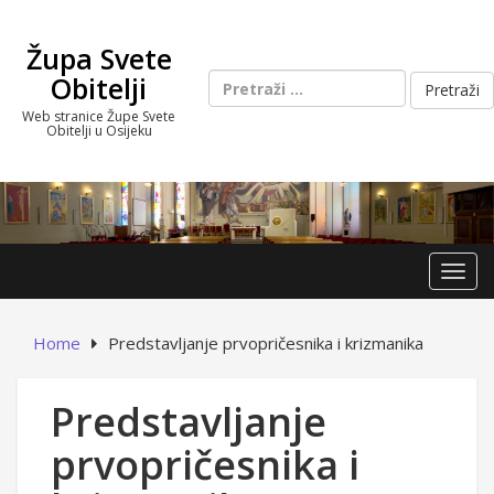
Skip
to
Župa Svete
content
Pretraži:
Obitelji
Web stranice Župe Svete
Obitelji u Osijeku
Toggl
Home
Predstavljanje prvopričesnika i krizmanika
Predstavljanje
prvopričesnika i