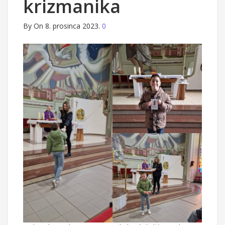
krizmanika
By
On 8. prosinca 2023.
0