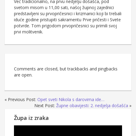
Već tradicionalno, na prvu nedjelju došašća, pod
svetom misom u 11,00 sati, našoj župnoj zajednici
predstavljeni su prvopričesnici i krizmanici koji bi trebali
iduće godine pristupiti sakramentu Prve pričesti i Svete
potvrde. Tom prigodom prvopričesnici su primili svoj
prvi molitvenik.
Comments are closed, but trackbacks and pingbacks
are open.
« Previous Post:
Opet sveti Nikola s darovima ide…
Next Post:
Župne obavijesti: 2. nedjelja došašća
»
Župa iz zraka
Reproduktor
videozapisa