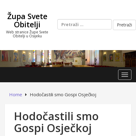
Skip
to
Župa Svete
content
Pretraži:
Obitelji
Web stranice Župe Svete
Obitelji u Osijeku
Toggl
Home
Hodočastili smo Gospi Osječkoj
Hodočastili smo
Gospi Osječkoj