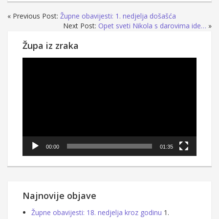
« Previous Post:
Župne obavijesti: 1. nedjelja došašća
Next Post:
Opet sveti Nikola s darovima ide…
»
Župa iz zraka
Reproduktor
videozapisa
00:00
01:35
Najnovije objave
Župne obavijesti: 18. nedjelja kroz godinu
1.