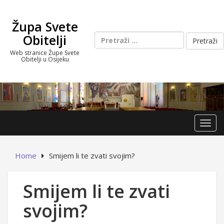
Skip
to
Župa Svete
content
Pretraži:
Obitelji
Web stranice Župe Svete
Obitelji u Osijeku
Toggl
Home
Smijem li te zvati svojim?
Smijem li te zvati
svojim?