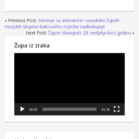
« Previous Post:
Seminar za animatore i suradnike župnih
misijskih skupina Đakovačko-osječke nadbiskupije
Next Post:
Župne obavijesti: 29. nedjelja kroz godinu
»
Župa iz zraka
Reproduktor
videozapisa
00:00
01:35