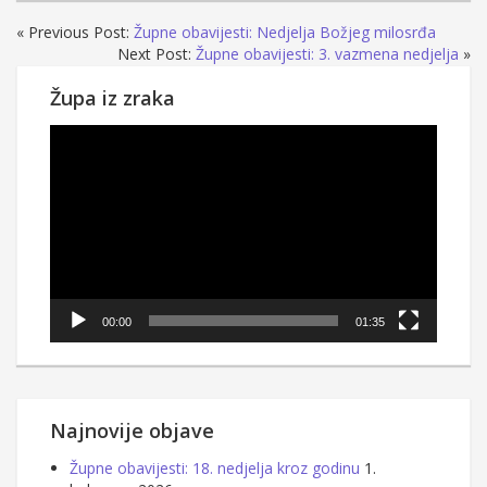
« Previous Post:
Župne obavijesti: Nedjelja Božjeg milosrđa
Next Post:
Župne obavijesti: 3. vazmena nedjelja
»
Župa iz zraka
Reproduktor
videozapisa
00:00
01:35
Najnovije objave
Župne obavijesti: 18. nedjelja kroz godinu
1.