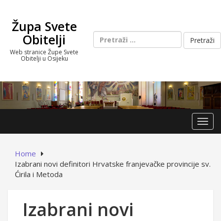
Skip
to
Župa Svete
content
Pretraži:
Obitelji
Web stranice Župe Svete
Obitelji u Osijeku
Toggl
Home
Izabrani novi definitori Hrvatske franjevačke provincije sv.
Ćirila i Metoda
Izabrani novi