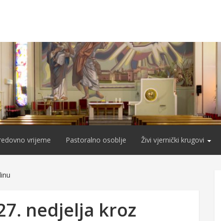
redovno vrijeme
Pastoralno osoblje
Živi vjernički krugovi
dinu
27. nedjelja kroz