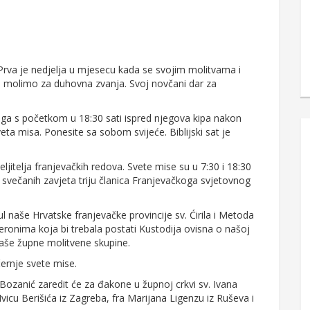
Prva je nedjelja u mjesecu kada se svojim molitvama i
 molimo za duhovna zvanja. Svoj novčani dar za
oga s početkom u 18:30 sati ispred njegova kipa nakon
eta misa. Ponesite sa sobom svijeće. Biblijski sat je
jitelja franjevačkih redova. Svete mise su u 7:30 i 18:30
 svečanih zavjeta triju članica Franjevačkoga svjetovnog
l naše Hrvatske franjevačke provincije sv. Ćirila i Metoda
Jeronima koja bi trebala postati Kustodija ovisna o našoj
naše župne molitvene skupine.
ernje svete mise.
 Bozanić zaredit će za đakone u župnoj crkvi sv. Ivana
Ivicu Berišića iz Zagreba, fra Marijana Ligenzu iz Ruševa i