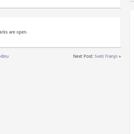
acks are open.
odinu
Next Post:
Sveti Franjo
»