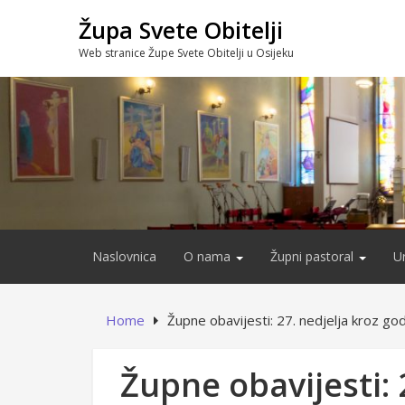
Skip
Župa Svete Obitelji
to
content
Web stranice Župe Svete Obitelji u Osijeku
Naslovnica
O nama
Župni pastoral
U
Home
Župne obavijesti: 27. nedjelja kroz go
Župne obavijesti: 