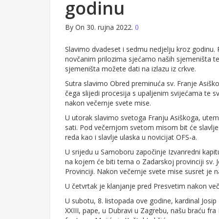
godinu
By
On 30. rujna 2022.
0
Slavimo dvadeset i sedmu nedjelju kroz godinu. 
novčanim prilozima sjećamo naših sjemeništa te
sjemeništa možete dati na izlazu iz crkve.
Sutra slavimo Obred preminuća sv. Franje Asišk
čega slijedi procesija s upaljenim svijećama te sv
nakon večernje svete mise.
U utorak slavimo svetoga Franju Asiškoga, utemel
sati. Pod večernjom svetom misom bit će slavlje
reda kao i slavlje ulaska u novicijat OFS-a.
U srijedu u Samoboru započinje Izvanredni kapitu
na kojem će biti tema o Zadarskoj provinciji sv. 
Provinciji. Nakon večernje svete mise susret je 
U četvrtak je klanjanje pred Presvetim nakon več
U subotu, 8. listopada ove godine, kardinal Josip
XXIII, pape, u Dubravi u Zagrebu, našu braću fra 