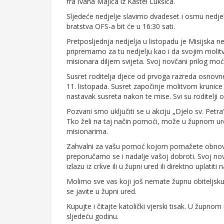
fra Ivana Majića iz Kaštel Lukšića.
Sljedeće nedjelje slavimo dvadeset i osmu nedje
bratstva OFS-a bit će u 16:30 sati.
Pretposljednja nedjelja u listopadu je Misijska 
pripremamo za tu nedjelju kao i da svojim mol
misionara diljem svijeta. Svoj novčani prilog mo
Susret roditelja djece od prvoga razreda osnovne
11. listopada. Susret započinje molitvom krunice 
nastavak susreta nakon te mise. Svi su roditelji o
Pozvani smo uključiti se u akciju „Djelo sv. Pe
Tko želi na taj način pomoći, može u župnom ured
misionarima.
Zahvalni za vašu pomoć kojom pomažete obnovu 
preporučamo se i nadalje vašoj dobroti. Svoj no
izlazu iz crkve ili u župni ured ili direktno uplatiti 
Molimo sve vas koji još nemate župnu obiteljsku 
se javite u župni ured.
Kupujte i čitajte katolički vjerski tisak. U župnom
sljedeću godinu.