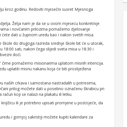
lju kroz godinu. Redoviti mjesečni susret Mjesnoga
nedjelja. Želja nam je da se u ovom mjesecu konkretnije
itvama i novčanim prilozima pomažemo djelovanje
ći ćete dati u župnom uredu kao i nakon svetih misa.
 škole do drugoga razreda srednje škole bit će u utorak,
u 18:00 sati, nakon čega slijedi sveta misa u 18:30 i
bvezni doći.
tra“ čime pomažemo misionarima uplatom misnih intencija.
u uplatiti misnu nakanu koja će biti proslijeđena
naših crkava i samostana nastradalih u potresima,
včani prilog možete dati u posebno označenu škrabicu pri
na račun koji se nalazi na plakatu ili letku.
knjižicu ili je potrebno upisati promjene u postojeće, da
 uredu i gornjoj sakristiji možete kupiti kalendare za