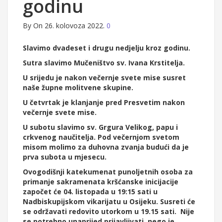
godinu
By
On 26. kolovoza 2022.
0
Slavimo
dvadeset i drugu nedjelju kroz godinu.
Sutra slavimo Mučeništvo sv. Ivana Krstitelja.
U srijedu je nakon večernje svete mise susret
naše župne molitvene skupine.
U četvrtak je klanjanje pred Presvetim nakon
večernje svete mise.
U subotu slavimo sv. Grgura Velikog, papu i
crkvenog naučitelja. Pod večernjom svetom
misom molimo za duhovna zvanja budući da je
prva subota u mjesecu.
Ovogodišnji katekumenat punoljetnih osoba za
primanje sakramenata kršćanske inicijacije
započet će 04. listopada u 19:15 sati u
Nadbiskupijskom vikarijatu u Osijeku. Susreti će
se održavati redovito utorkom u 19.15 sati. Nije
se potrebno unaprijed prijavljivati, nego je