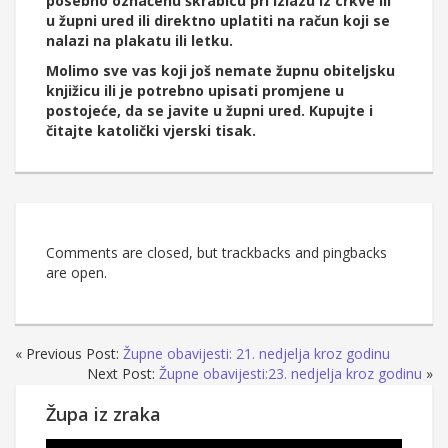
posebno označenu škrabicu pri izlazu iz crkve ili
u župni ured ili direktno uplatiti na račun koji se
nalazi na plakatu ili letku.
Molimo sve vas koji još nemate župnu obiteljsku
knjižicu ili je potrebno upisati promjene u
postojeće, da se javite u župni ured. Kupujte i
čitajte katolički vjerski tisak.
Comments are closed, but trackbacks and pingbacks
are open.
« Previous Post:
Župne obavijesti: 21. nedjelja kroz godinu
Next Post:
Župne obavijesti:23. nedjelja kroz godinu
»
Župa iz zraka
Reproduktor