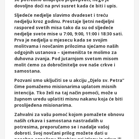
dovoljno doći na prvi susret kada će biti i upis.
Sljedeće nedjelje slavimo dvadeset i treću
nedjelju kroz godinu. Prestaje ljetni nedjeljni
raspored svetih misa tako da su od sljedeće
nedjelje svete mise u 7:00, 9:00, 11:00 i 18:30 sati.
Prva je nedjelja u mjesecu kada se svojim
molitvama i novčanim prilozima sjećamo naših
odgojnih ustanova – sjemeništa te molimo za
duhovna zvanja. Pod jutarnjom svetom misom
molit ćemo za dobročinitelje ove naše crkve i
samostana.
Pozvani smo uključiti se u akciju „Djelo sv. Petra“
čime pomažemo misionarima uplatom misnih
intencija. Tko želi na taj način pomoći, može u
župnom uredu uplatiti misnu nakanu koja će biti
proslijeđena misionarima.
Zahvalni za vašu pomoć kojom pomažete obnovu
naših crkava i samostana nastradalih u
potresima, preporučamo se i nadalje vašoj
dobroti. Svoj novčani prilog možete dati u