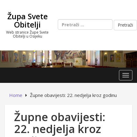
Skip
to
Župa Svete
content
Pretraži:
Obitelji
Web stranice Župe Svete
Obitelji u Osijeku
Toggl
Home
Župne obavijesti: 22. nedjelja kroz godinu
Župne obavijesti:
22. nedjelja kroz