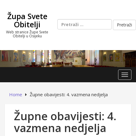
Skip
to
Župa Svete
content
Pretraži:
Obitelji
Web stranice Župe Svete
Obitelji u Osijeku
Toggl
Home
Župne obavijesti: 4. vazmena nedjelja
Župne obavijesti: 4.
vazmena nedjelja