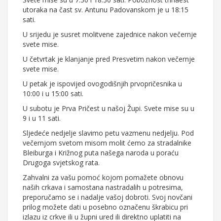
utoraka na čast sv. Antunu Padovanskom je u 18:15
sati.
U srijedu je susret molitvene zajednice nakon večernje
svete mise.
U četvrtak je klanjanje pred Presvetim nakon večernje
svete mise.
U petak je ispovijed ovogodišnjih prvopričesnika u
10:00 i u 15:00 sati.
U subotu je Prva Pričest u našoj Župi. Svete mise su u
9 i u 11 sati.
Sljedeće nedjelje slavimo petu vazmenu nedjelju. Pod
večernjom svetom misom molit ćemo za stradalnike
Bleiburga i Križnog puta našega naroda u poraću
Drugoga svjetskog rata.
Zahvalni za vašu pomoć kojom pomažete obnovu
naših crkava i samostana nastradalih u potresima,
preporučamo se i nadalje vašoj dobroti. Svoj novčani
prilog možete dati u posebno označenu škrabicu pri
izlazu iz crkve ili u župni ured ili direktno uplatiti na