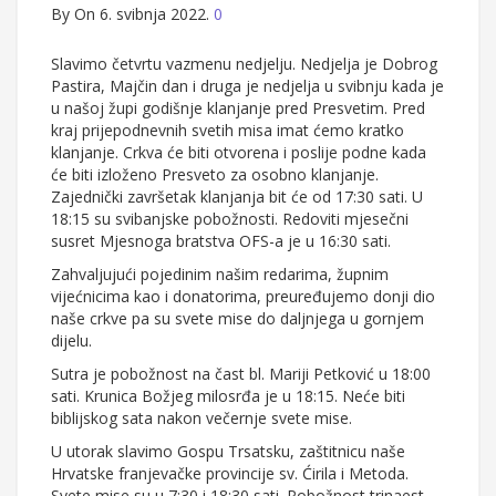
By
On 6. svibnja 2022.
0
Slavimo četvrtu vazmenu nedjelju. Nedjelja je Dobrog
Pastira, Majčin dan i druga je nedjelja u svibnju kada je
u našoj župi godišnje klanjanje pred Presvetim. Pred
kraj prijepodnevnih svetih misa imat ćemo kratko
klanjanje. Crkva će biti otvorena i poslije podne kada
će biti izloženo Presveto za osobno klanjanje.
Zajednički završetak klanjanja bit će od 17:30 sati. U
18:15 su svibanjske pobožnosti. Redoviti mjesečni
susret Mjesnoga bratstva OFS-a je u 16:30 sati.
Zahvaljujući pojedinim našim redarima, župnim
vijećnicima kao i donatorima, preuređujemo donji dio
naše crkve pa su svete mise do daljnjega u gornjem
dijelu.
Sutra je pobožnost na čast bl. Mariji Petković u 18:00
sati. Krunica Božjeg milosrđa je u 18:15. Neće biti
biblijskog sata nakon večernje svete mise.
U utorak slavimo Gospu Trsatsku, zaštitnicu naše
Hrvatske franjevačke provincije sv. Ćirila i Metoda.
Svete mise su u 7:30 i 18:30 sati. Pobožnost trinaest