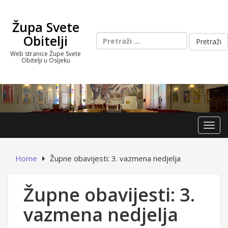
Skip
to
Župa Svete
content
Pretraži:
Obitelji
Web stranice Župe Svete
Obitelji u Osijeku
Toggl
Home
Župne obavijesti: 3. vazmena nedjelja
Župne obavijesti: 3.
vazmena nedjelja