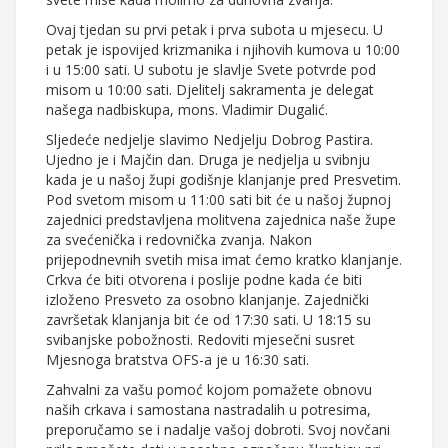
Ovaj tjedan su prvi petak i prva subota u mjesecu. U
petak je ispovijed krizmanika i njihovih kumova u 10:00
i u 15:00 sati. U subotu je slavlje Svete potvrde pod
misom u 10:00 sati. Djelitelj sakramenta je delegat
našega nadbiskupa, mons. Vladimir Dugalić.
Sljedeće nedjelje slavimo Nedjelju Dobrog Pastira.
Ujedno je i Majčin dan. Druga je nedjelja u svibnju
kada je u našoj župi godišnje klanjanje pred Presvetim.
Pod svetom misom u 11:00 sati bit će u našoj župnoj
zajednici predstavljena molitvena zajednica naše župe
za svećenička i redovnička zvanja. Nakon
prijepodnevnih svetih misa imat ćemo kratko klanjanje.
Crkva će biti otvorena i poslije podne kada će biti
izloženo Presveto za osobno klanjanje. Zajednički
završetak klanjanja bit će od 17:30 sati. U 18:15 su
svibanjske pobožnosti. Redoviti mjesečni susret
Mjesnoga bratstva OFS-a je u 16:30 sati.
Zahvalni za vašu pomoć kojom pomažete obnovu
naših crkava i samostana nastradalih u potresima,
preporučamo se i nadalje vašoj dobroti. Svoj novčani