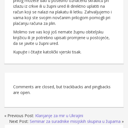
prilog možete dati u posebno označenu škrabicu pri
izlazu iz crkve ili u župni ured ili direktno uplatiti na
račun koji se nalazi na plakatu ili letku. Zahvaljujemo i
vama koji ste svojim novčanim prilogom pomogli pri
plaćanju računa za plin.
Molimo sve vas koji još nemate župnu obiteljsku
knjižicu ili je potrebno upisati promjene u postojeće,
da se javite u župni ured.
Kupujte i čitajte katolički vjerski tisak.
Comments are closed, but trackbacks and pingbacks
are open.
« Previous Post:
Klanjanje za mir u Ukrajini
Next Post:
Seminar za suradnike misijskih skupina u župama
»