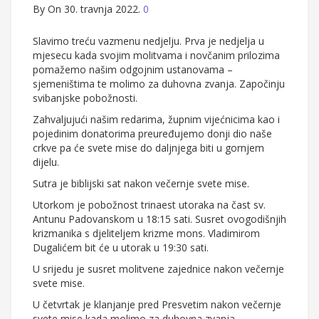
By
On 30. travnja 2022.
0
Slavimo treću vazmenu nedjelju. Prva je nedjelja u
mjesecu kada svojim molitvama i novčanim prilozima
pomažemo našim odgojnim ustanovama –
sjemeništima te molimo za duhovna zvanja. Započinju
svibanjske pobožnosti.
Zahvaljujući našim redarima, župnim vijećnicima kao i
pojedinim donatorima preuređujemo donji dio naše
crkve pa će svete mise do daljnjega biti u gornjem
dijelu.
Sutra je biblijski sat nakon večernje svete mise.
Utorkom je pobožnost trinaest utoraka na čast sv.
Antunu Padovanskom u 18:15 sati. Susret ovogodišnjih
krizmanika s djeliteljem krizme mons. Vladimirom
Dugalićem bit će u utorak u 19:30 sati.
U srijedu je susret molitvene zajednice nakon večernje
svete mise.
U četvrtak je klanjanje pred Presvetim nakon večernje
svete mise kada molimo za duhovna zvanja.