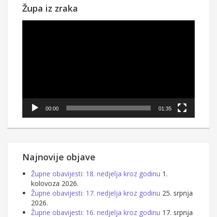
Župa iz zraka
Reproduktor
videozapisa
00:00
01:35
Najnovije objave
Župne obavijesti: 18. nedjelja kroz godinu
1.
kolovoza 2026.
Župne obavijesti: 17. nedjelja kroz godinu
25. srpnja
2026.
Župne obavijesti: 16. nedjelja kroz godinu
17. srpnja