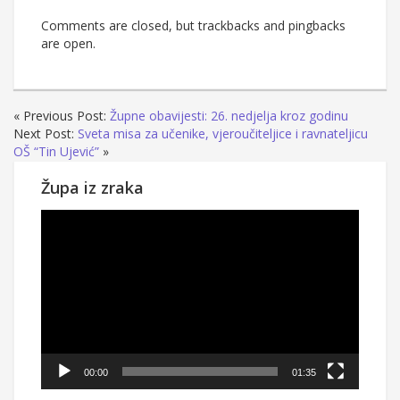
Comments are closed, but trackbacks and pingbacks
are open.
« Previous Post:
Župne obavijesti: 26. nedjelja kroz godinu
Next Post:
Sveta misa za učenike, vjeroučiteljice i ravnateljicu
OŠ “Tin Ujević”
»
Župa iz zraka
Reproduktor
videozapisa
00:00
01:35