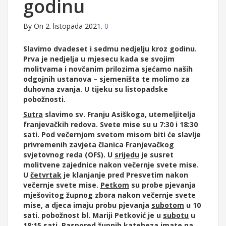
godinu
By
On 2. listopada 2021.
0
Slavimo dvadeset i sedmu nedjelju kroz godinu.
Prva je nedjelja u mjesecu kada se svojim
molitvama i novčanim prilozima sjećamo naših
odgojnih ustanova – sjemeništa te molimo za
duhovna zvanja. U tijeku su listopadske
pobožnosti.
Sutra
slavimo sv. Franju Asiškoga, utemeljitelja
franjevačkih redova. Svete mise su u 7:30 i 18:30
sati. Pod večernjom svetom misom biti će slavlje
privremenih zavjeta članica Franjevačkog
svjetovnog reda (OFS). U
srijedu
je susret
molitvene zajednice nakon večernje svete mise.
U
četvrtak
je klanjanje pred Presvetim nakon
večernje svete mise.
Petkom
su probe pjevanja
mješovitog župnog zbora nakon večernje svete
mise, a djeca imaju probu pjevanja
subotom
u 10
sati. pobožnost bl. Mariji Petković je u
subotu
u
18:15 sati. Raspored župnih kateheza imate na