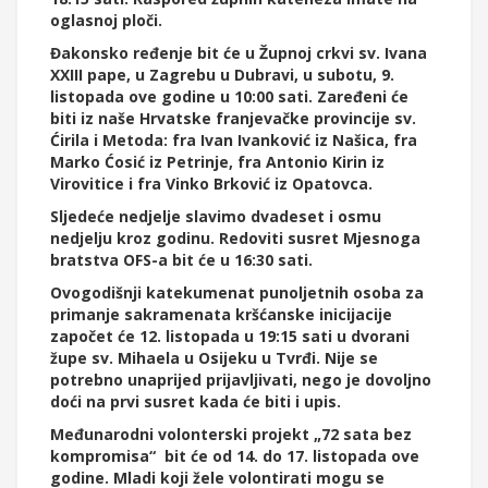
oglasnoj ploči.
Đakonsko ređenje bit će u Župnoj crkvi sv. Ivana
XXIII pape, u Zagrebu u Dubravi, u subotu, 9.
listopada ove godine u 10:00 sati. Zaređeni će
biti iz naše Hrvatske franjevačke provincije sv.
Ćirila i Metoda: fra Ivan Ivanković iz Našica, fra
Marko Ćosić iz Petrinje, fra Antonio Kirin iz
Virovitice i fra Vinko Brković iz Opatovca.
Sljedeće nedjelje slavimo dvadeset i osmu
nedjelju kroz godinu. Redoviti susret Mjesnoga
bratstva OFS-a bit će u 16:30 sati.
Ovogodišnji katekumenat punoljetnih osoba za
primanje sakramenata kršćanske inicijacije
započet će 12. listopada u 19:15 sati u dvorani
župe sv. Mihaela u Osijeku u Tvrđi. Nije se
potrebno unaprijed prijavljivati, nego je dovoljno
doći na prvi susret kada će biti i upis.
Međunarodni volonterski projekt „72 sata bez
kompromisa“ bit će od 14. do 17. listopada ove
godine. Mladi koji žele volontirati mogu se