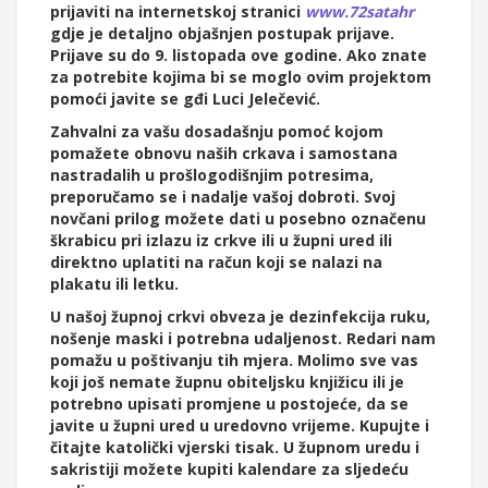
prijaviti na internetskoj stranici
www.72satahr
gdje je detaljno objašnjen postupak prijave.
Prijave su do 9. listopada ove godine. Ako znate
za potrebite kojima bi se moglo ovim projektom
pomoći javite se gđi Luci Jelečević.
Zahvalni za vašu dosadašnju pomoć kojom
pomažete obnovu naših crkava i samostana
nastradalih u prošlogodišnjim potresima,
preporučamo se i nadalje vašoj dobroti. Svoj
novčani prilog možete dati u posebno označenu
škrabicu pri izlazu iz crkve ili u župni ured ili
direktno uplatiti na račun koji se nalazi na
plakatu ili letku.
U našoj župnoj crkvi obveza je dezinfekcija ruku,
nošenje maski i potrebna udaljenost. Redari nam
pomažu u poštivanju tih mjera. Molimo sve vas
koji još nemate župnu obiteljsku knjižicu ili je
potrebno upisati promjene u postojeće, da se
javite u župni ured u uredovno vrijeme. Kupujte i
čitajte katolički vjerski tisak. U župnom uredu i
sakristiji možete kupiti kalendare za sljedeću