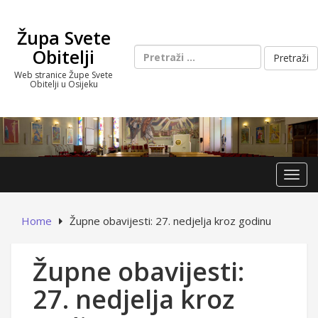
Skip
to
Župa Svete
content
Pretraži:
Obitelji
Web stranice Župe Svete
Obitelji u Osijeku
Toggl
Home
Župne obavijesti: 27. nedjelja kroz godinu
Župne obavijesti:
27. nedjelja kroz