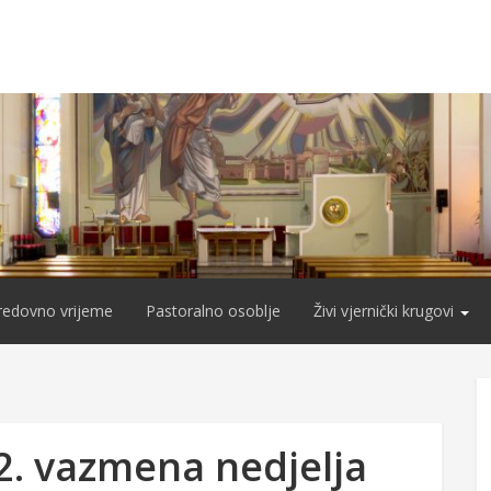
redovno vrijeme
Pastoralno osoblje
Živi vjernički krugovi
 2. vazmena nedjelja