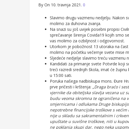
By
On 10. travnja 2021.
0
Slavimo drugu vazmenu nedjelju. Nakon sv
molimo za duhovna zvanja.
Na snazi su još uvijek posebni propisi Civ
sprečavanje širenja Covida19 kojih smo s
vas molimo za ozbiljnost i odgovornost.
Utorkom je pobožnost 13 utoraka na čast
molimo na početku večernje svete mise mol
Sljedeće nedjelje slavimo treću vazmenu n
Kandidati za primanje svete Potvrde koji su
treći razredi srednjih škola, imat će župnu
u 15:00 sati.
Poruka našega nadbiskupa mons. Đure Hranić
prve pričesti i krštenja:
„Draga braćo i sest
vjernike da obiteljska slavlja vezana uz s
budu veoma skromna te ograničena na veo
smjernicama i odlukama Druge biskupijsk
nepotrebne financijske troškove s većim
nije u skladu sa sakramentalnim i crkve
upuštate u suvišne troškove, niti u kup
ne poklanja skupi dar, nego neka uspomen