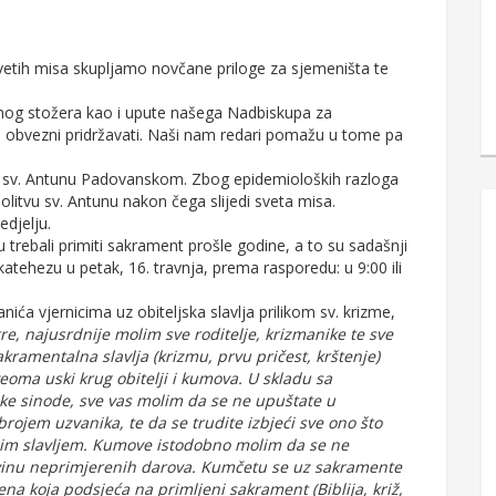
etih misa skupljamo novčane priloge za sjemeništa te
ilnog stožera kao i upute našega Nadbiskupa za
e obvezni pridržavati. Naši nam redari pomažu u tome pa
 sv. Antunu Padovanskom. Zbog epidemioloških razloga
itvu sv. Antunu nakon čega slijedi sveta misa.
edjelju.
 trebali primiti sakrament prošle godine, a to su sadašnji
 katehezu u petak, 16. travnja, prema rasporedu: u 9:00 ili
a vjernicima uz obiteljska slavlja prilikom sv. krizme,
re, najusrdnije molim sve roditelje, krizmanike te sve
akramentalna slavlja (krizmu, prvu pričest, krštenje)
ma uski krug obitelji i kumova. U skladu sa
e sinode, sve vas molim da se ne upuštate u
 brojem uzvanika, te da se
trudite izbjeći sve ono što
nim slavljem. Kumove istodobno molim da se ne
ovinu neprimjerenih darova. Kumčetu se uz sakramente
a koja podsjeća na primljeni sakrament (Biblija, križ,