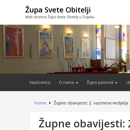
Skip
Župa Svete Obitelji
to
content
Web stranice Župe Svete Obitelji u Osijeku
Naslovnica
O nama
Župni pastoral
U
Home
Župne obavijesti: 2. vazmena nedjelja
Župne obavijesti: