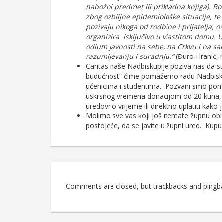
nabožni predmet ili prikladna knjiga). R
zbog ozbiljne epidemiološke situacije, te
pozivaju nikoga od rodbine i prijatelja, 
organizira isključivo u vlastitom domu.
odium javnosti na sebe, na Crkvu i na s
razumijevanju i suradnju.“
(Đuro Hranić, 
Caritas naše Nadbiskupije poziva nas da s
budućnost“ čime pomažemo radu Nadbisku
učenicima i studentima. Pozvani smo pom
uskrsnog vremena donacijom od 20 kuna, a 
uredovno vrijeme ili direktno uplatiti kako
Molimo sve vas koji još nemate župnu obite
postojeće, da se javite u župni ured. Kupujte
Comments are closed, but trackbacks and pingb