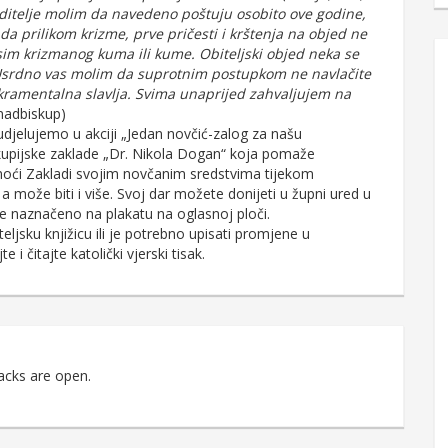
oditelje molim da navedeno poštuju osobito ove godine,
 da prilikom krizme, prve pričesti i krštenja na objed ne
osim krizmanog kuma ili kume. Obiteljski objed neka se
 Usrdno vas molim da suprotnim postupkom ne navlačite
akramentalna slavlja. Svima unaprijed zahvaljujem na
nadbiskup)
udjelujemo u akciji „Jedan novčić-zalog za našu
pijske zaklade „Dr. Nikola Dogan“ koja pomaže
oći Zakladi svojim novčanim sredstvima tijekom
može biti i više. Svoj dar možete donijeti u župni ured u
 je naznačeno na plakatu na oglasnoj ploči.
ljsku knjižicu ili je potrebno upisati promjene u
 i čitajte katolički vjerski tisak.
acks are open.