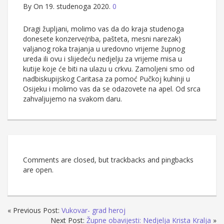
By
On 19. studenoga 2020.
0
Dragi župljani, molimo vas da do kraja studenoga
donesete konzerve(riba, pašteta, mesni narezak)
valjanog roka trajanja u uredovno vrijeme župnog
ureda ili ovu i slijedeću nedjelju za vrijeme misa u
kutije koje će biti na ulazu u crkvu. Zamoljeni smo od
nadbiskupijskog Caritasa za pomoć Pučkoj kuhinji u
Osijeku i molimo vas da se odazovete na apel. Od srca
zahvaljujemo na svakom daru.
Comments are closed, but trackbacks and pingbacks
are open.
« Previous Post:
Vukovar- grad heroj
Next Post:
Župne obavijesti: Nedjelja Krista Kralja
»