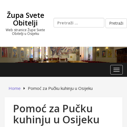
Skip
to
Župa Svete
content
Pretraži:
Obitelji
Web stranice Župe Svete
Obitelji u Osijeku
Toggl
Home
Pomoć za Pučku kuhinju u Osijeku
Pomoć za Pučku
kuhinju u Osijeku