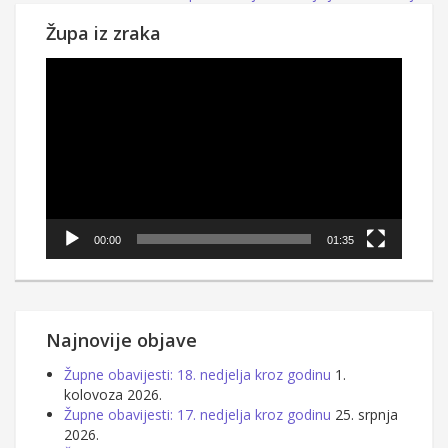
Župa iz zraka
Reproduktor
videozapisa
00:00
01:35
Najnovije objave
Župne obavijesti: 18. nedjelja kroz godinu
1.
kolovoza 2026.
Župne obavijesti: 17. nedjelja kroz godinu
25. srpnja
2026.