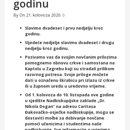
godinu
By
On 21. kolovoza 2020.
0
Slavimo dvadeset i prvu nedjelju kroz
godinu.
Sljedeće nedjelje slavimo dvadeset i drugu
nedjelju kroz godinu.
Pozivamo vas da svojim novčanim prilozima
pomognemo obnovu crkve i samostana na
Kaptolu u Zagrebu koji su stradali prilikom
razornog potresa. Svoje priloge možete
dati u označenu škrabicu pri izlazu iz crkve
ili u župnom uredu u uredovno vrijeme.
Od 1. kolovoza do 10. listopada ove godine
u sjedište Nadbiskupijske zaklade „Dr.
Nikola Dogan“ na adresu Caritasa
Đakovačko-osječke nadbiskupije, mogu se
dostaviti molbe za dobivanje novčane
pomoći učenicima i studentima naše
nadbiskupije. Sve informacije o uvjetima