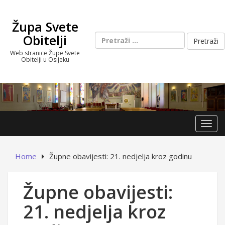
Skip
to
Župa Svete
content
Pretraži:
Obitelji
Web stranice Župe Svete
Obitelji u Osijeku
Toggl
Home
Župne obavijesti: 21. nedjelja kroz godinu
Župne obavijesti:
21. nedjelja kroz