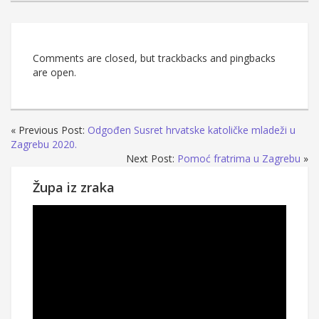
Comments are closed, but trackbacks and pingbacks
are open.
« Previous Post:
Odgođen Susret hrvatske katoličke mladeži u
Zagrebu 2020.
Next Post:
Pomoć fratrima u Zagrebu
»
Župa iz zraka
Reproduktor
videozapisa