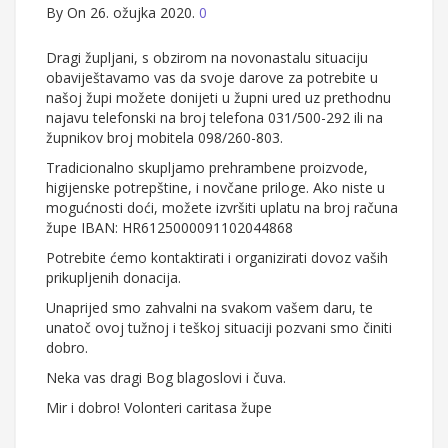
By
On 26. ožujka 2020.
0
Dragi župljani, s obzirom na novonastalu situaciju
obaviještavamo vas da svoje darove za potrebite u
našoj župi možete donijeti u župni ured uz prethodnu
najavu telefonski na broj telefona 031/500-292 ili na
župnikov broj mobitela 098/260-803.
Tradicionalno skupljamo prehrambene proizvode,
higijenske potrepštine, i novčane priloge. Ako niste u
mogućnosti doći, možete izvršiti uplatu na broj računa
župe IBAN: HR6125000091102044868
Potrebite ćemo kontaktirati i organizirati dovoz vaših
prikupljenih donacija.
Unaprijed smo zahvalni na svakom vašem daru, te
unatoč ovoj tužnoj i teškoj situaciji pozvani smo činiti
dobro.
Neka vas dragi Bog blagoslovi i čuva.
Mir i dobro! Volonteri caritasa župe