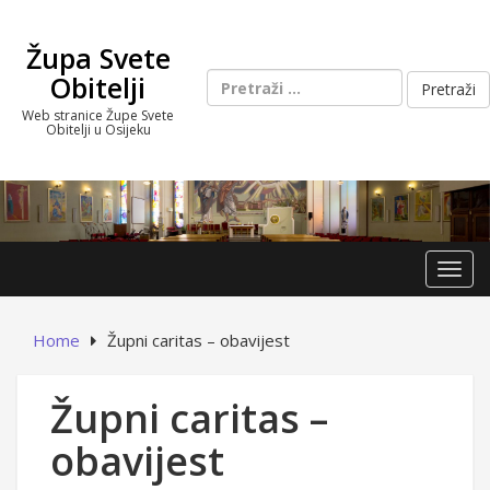
Skip
to
Župa Svete
content
Pretraži:
Obitelji
Web stranice Župe Svete
Obitelji u Osijeku
Toggl
Home
Župni caritas – obavijest
Župni caritas –
obavijest