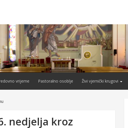
redovno vrijeme
Pastoralno osoblje
Živi vjernički krugovi
nu
6. nedjelja kroz