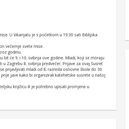
mise. U Vikarijatu je s početkom u 19:30 sati Biblijska
kon večernje svete mise.
kroz godinu.
 bit će 9. i 10. svibnja ove godine. Mladi, koji se moraju
biti u Zagrebu 8. svibnja predvečer. Prijave za ovaj Susret
e prijavljivati mladi od 8. razreda osnovne škole do 30
prije jave kako bi organizirali katehetske susrete u našoj
ljsku knjižicu ili je potrebno upisati promjene u