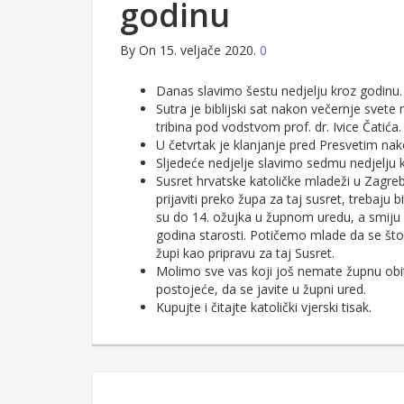
godinu
By
On 15. veljače 2020.
0
Danas slavimo šestu nedjelju kroz godinu.
Sutra je biblijski sat nakon večernje svete 
tribina pod vodstvom prof. dr. Ivice Čatića.
U četvrtak je klanjanje pred Presvetim na
Sljedeće nedjelje slavimo sedmu nedjelju 
Susret hrvatske katoličke mladeži u Zagrebu
prijaviti preko župa za taj susret, trebaju 
su do 14. ožujka u župnom uredu, a smiju s
godina starosti. Potičemo mlade da se što 
župi kao pripravu za taj Susret.
Molimo sve vas koji još nemate župnu obite
postojeće, da se javite u župni ured.
Kupujte i čitajte katolički vjerski tisak.