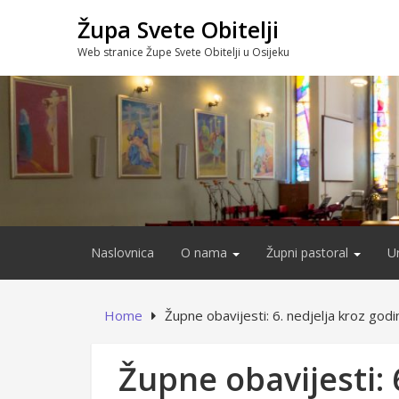
Skip
Župa Svete Obitelji
to
content
Web stranice Župe Svete Obitelji u Osijeku
Naslovnica
O nama
Župni pastoral
U
Home
Župne obavijesti: 6. nedjelja kroz godi
Župne obavijesti: 