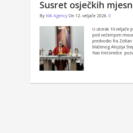
Susret osječkih mjesn
By
Klik Agency
On 12. veljače 2026.
0
U utorak 10.veljače p
pod večernjom misom 
predvodio fra Zoltan 
blaženog Alojzija Step
Nas trećoredce pozva