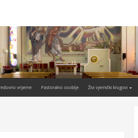
redovno vrijeme
Pastoralno osoblje
Živi vjernički krugovi