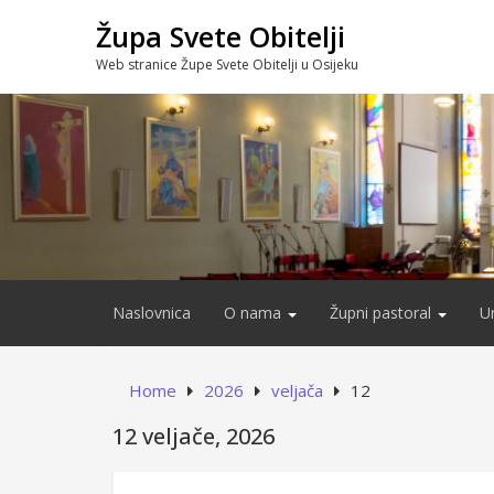
Skip
Župa Svete Obitelji
to
content
Web stranice Župe Svete Obitelji u Osijeku
Naslovnica
O nama
Župni pastoral
U
Home
2026
veljača
12
12 veljače, 2026