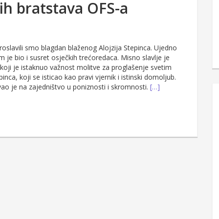
ih bratstava OFS-a
roslavili smo blagdan blaženog Alojzija Stepinca. Ujedno
je bio i susret osječkih trećoredaca. Misno slavlje je
koji je istaknuo važnost molitve za proglašenje svetim
inca, koji se isticao kao pravi vjernik i istinski domoljub.
o je na zajedništvo u poniznosti i skromnosti.
[…]