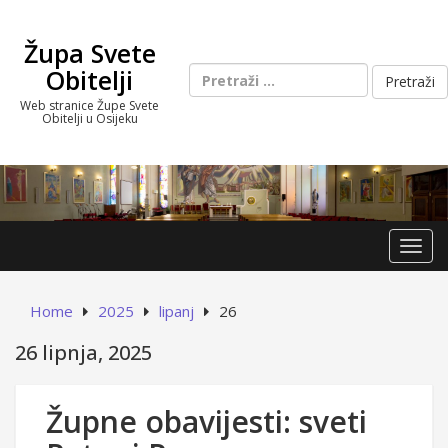
Skip
to
Župa Svete
content
Pretraži:
Obitelji
Web stranice Župe Svete
Obitelji u Osijeku
Toggl
Home
2025
lipanj
26
26 lipnja, 2025
Župne obavijesti: sveti