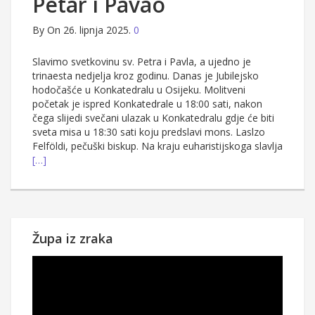
Petar i Pavao
By
On 26. lipnja 2025.
0
Slavimo svetkovinu sv. Petra i Pavla, a ujedno je
trinaesta nedjelja kroz godinu. Danas je Jubilejsko
hodočašće u Konkatedralu u Osijeku. Molitveni
početak je ispred Konkatedrale u 18:00 sati, nakon
čega slijedi svečani ulazak u Konkatedralu gdje će biti
sveta misa u 18:30 sati koju predslavi mons. Laslzo
Felföldi, pečuški biskup. Na kraju euharistijskoga slavlja
[…]
Župa iz zraka
Reproduktor
videozapisa