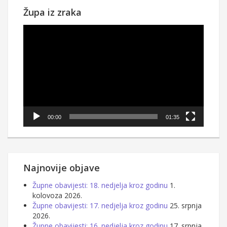
Župa iz zraka
Reproduktor
videozapisa
00:00
01:35
Najnovije objave
Župne obavijesti: 18. nedjelja kroz godinu
1.
kolovoza 2026.
Župne obavijesti: 17. nedjelja kroz godinu
25. srpnja
2026.
Župne obavijesti: 16. nedjelja kroz godinu
17. srpnja