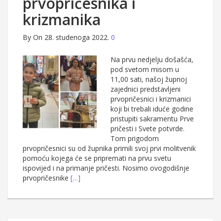
prvopričesnika i
krizmanika
By
On 28. studenoga 2022.
0
Na prvu nedjelju došašća,
pod svetom misom u
11,00 sati, našoj župnoj
zajednici predstavljeni
prvopričesnici i krizmanici
koji bi trebali iduće godine
pristupiti sakramentu Prve
pričesti i Svete potvrde.
Tom prigodom
prvopričesnici su od župnika primili svoj prvi molitvenik
pomoću kojega će se pripremati na prvu svetu
ispovijed i na primanje pričesti. Nosimo ovogodišnje
prvopričesnike
[…]