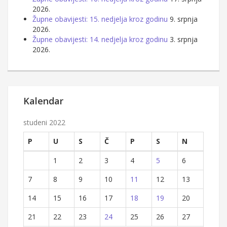
2026.
Župne obavijesti: 15. nedjelja kroz godinu
9. srpnja
2026.
Župne obavijesti: 14. nedjelja kroz godinu
3. srpnja
2026.
Kalendar
studeni 2022
P
U
S
Č
P
S
N
1
2
3
4
5
6
7
8
9
10
11
12
13
14
15
16
17
18
19
20
21
22
23
24
25
26
27