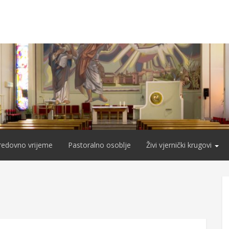
redovno vrijeme
Pastoralno osoblje
Živi vjernički krugovi