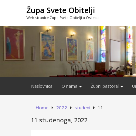
Skip
Župa Svete Obitelji
to
content
Web stranice Župe Svete Obitelji u Osijeku
Naslovnica
O nama
Župni pastoral
U
Home
2022
studeni
11
11 studenoga, 2022