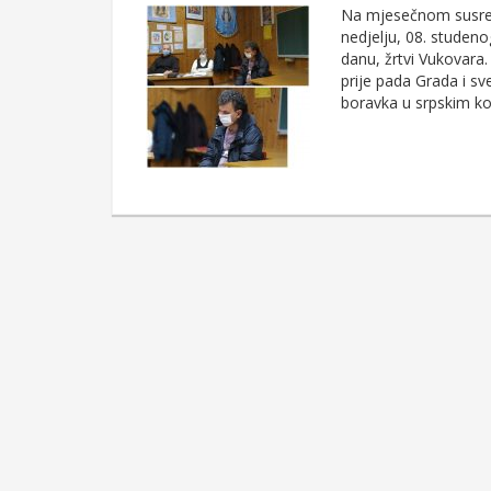
Na mjesečnom susret
nedjelju, 08. studen
danu, žrtvi Vukovara.
prije pada Grada i sv
boravka u srpskim kon