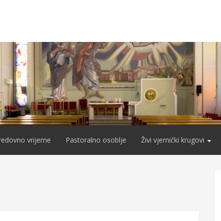
redovno vrijeme
Pastoralno osoblje
Živi vjernički krugovi