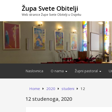
Skip
Župa Svete Obitelji
to
content
Web stranice Župe Svete Obitelji u Osijeku
Naslovnica
O nama
Župni pastoral
U
Home
2020
studeni
12
12 studenoga, 2020