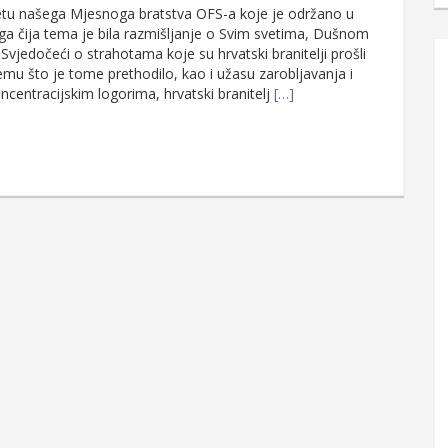
u našega Mjesnoga bratstva OFS-a koje je održano u
oga čija tema je bila razmišljanje o Svim svetima, Dušnom
 Svjedočeći o strahotama koje su hrvatski branitelji prošli
emu što je tome prethodilo, kao i užasu zarobljavanja i
centracijskim logorima, hrvatski branitelj
[…]