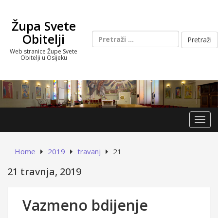
Skip
to
Župa Svete
content
Pretraži:
Obitelji
Web stranice Župe Svete
Obitelji u Osijeku
Toggl
Home
2019
travanj
21
21 travnja, 2019
Vazmeno bdijenje