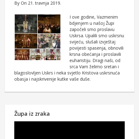
By
On 21. travnja 2019.
I ove godine, Vazmenim
bdjenjem u našoj Župi
započeli smo proslavu
Uskrsa. Upalili smo uskrsnu
svijeću, slušali izvještaj
povijesti spasenja, obnovili
krsna obećanja i proslavili
euharistiju. Dragi naši, od
srca Vam želimo sretan i
blagoslovljen Uskrs i neka svjetlo Kristova uskrsnuća
obasja i najskrivenije kutke vaše duše.
Župa iz zraka
Reproduktor
videozapisa