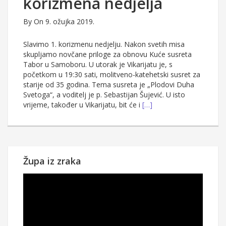
korizmena nedjelja
By
On 9. ožujka 2019.
Slavimo 1. korizmenu nedjelju. Nakon svetih misa
skupljamo novčane priloge za obnovu Kuće susreta
Tabor u Samoboru. U utorak je Vikarijatu je, s
početkom u 19:30 sati, molitveno-katehetski susret za
starije od 35 godina. Tema susreta je „Plodovi Duha
Svetoga“, a voditelj je p. Sebastijan Šujević. U isto
vrijeme, također u Vikarijatu, bit će i
[…]
Župa iz zraka
Reproduktor
videozapisa