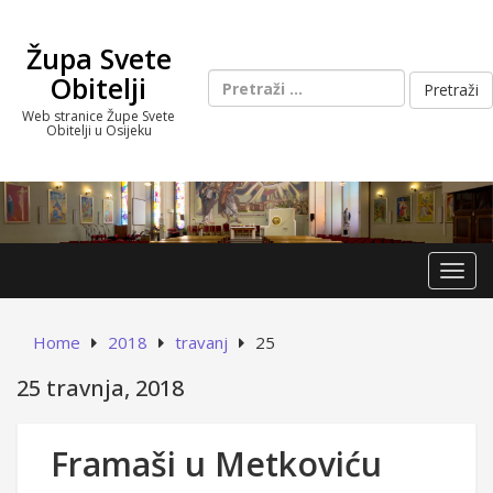
Skip
to
Župa Svete
content
Pretraži:
Obitelji
Web stranice Župe Svete
Obitelji u Osijeku
Toggl
Home
2018
travanj
25
25 travnja, 2018
Framaši u Metkoviću