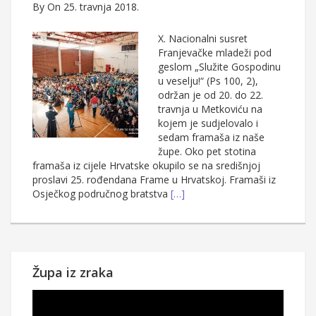
By
On 25. travnja 2018.
X. Nacionalni susret
Franjevačke mladeži pod
geslom „Služite Gospodinu
u veselju!“ (Ps 100, 2),
održan je od 20. do 22.
travnja u Metkoviću na
kojem je sudjelovalo i
sedam framaša iz naše
župe. Oko pet stotina
framaša iz cijele Hrvatske okupilo se na središnjoj
proslavi 25. rođendana Frame u Hrvatskoj. Framaši iz
Osječkog područnog bratstva
[…]
Župa iz zraka
Reproduktor
videozapisa