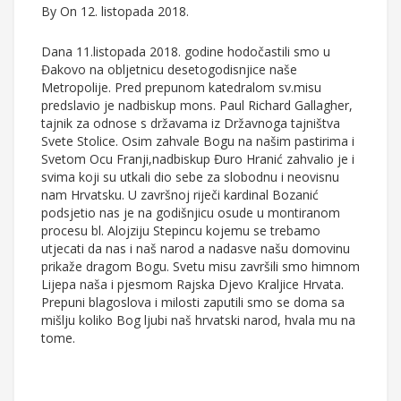
By
On 12. listopada 2018.
Dana 11.listopada 2018. godine hodočastili smo u
Đakovo na obljetnicu desetogodisnjice naše
Metropolije. Pred prepunom katedralom sv.misu
predslavio je nadbiskup mons. Paul Richard Gallagher,
tajnik za odnose s državama iz Državnoga tajništva
Svete Stolice. Osim zahvale Bogu na našim pastirima i
Svetom Ocu Franji,nadbiskup Đuro Hranić zahvalio je i
svima koji su utkali dio sebe za slobodnu i neovisnu
nam Hrvatsku. U završnoj riječi kardinal Bozanić
podsjetio nas je na godišnjicu osude u montiranom
procesu bl. Alojziju Stepincu kojemu se trebamo
utjecati da nas i naš narod a nadasve našu domovinu
prikaže dragom Bogu. Svetu misu završili smo himnom
Lijepa naša i pjesmom Rajska Djevo Kraljice Hrvata.
Prepuni blagoslova i milosti zaputili smo se doma sa
mišlju koliko Bog ljubi naš hrvatski narod, hvala mu na
tome.