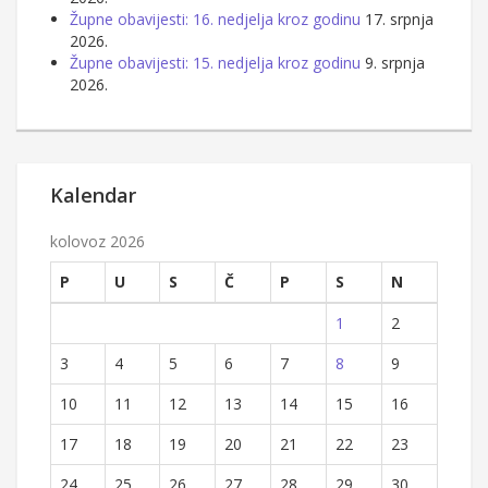
Župne obavijesti: 16. nedjelja kroz godinu
17. srpnja
2026.
Župne obavijesti: 15. nedjelja kroz godinu
9. srpnja
2026.
Kalendar
kolovoz 2026
P
U
S
Č
P
S
N
1
2
3
4
5
6
7
8
9
10
11
12
13
14
15
16
17
18
19
20
21
22
23
24
25
26
27
28
29
30