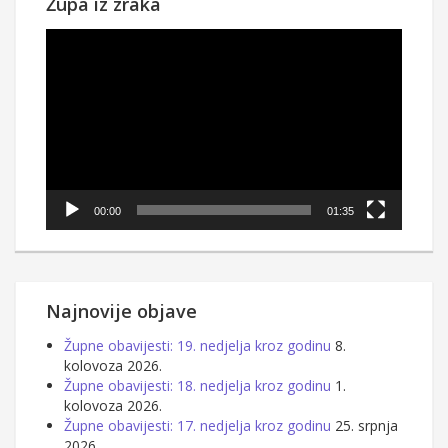
Župa iz zraka
Reproduktor
videozapisa
00:00
01:35
Najnovije objave
Župne obavijesti: 19. nedjelja kroz godinu
8.
kolovoza 2026.
Župne obavijesti: 18. nedjelja kroz godinu
1.
kolovoza 2026.
Župne obavijesti: 17. nedjelja kroz godinu
25. srpnja
2026.