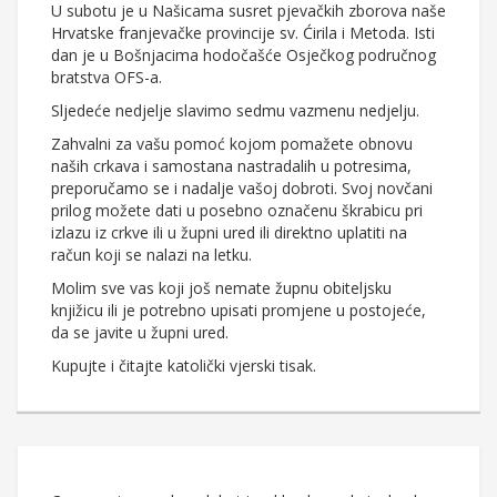
U subotu je u Našicama susret pjevačkih zborova naše
Hrvatske franjevačke provincije sv. Ćirila i Metoda. Isti
dan je u Bošnjacima hodočašće Osječkog područnog
bratstva OFS-a.
Sljedeće nedjelje slavimo sedmu vazmenu nedjelju.
Zahvalni za vašu pomoć kojom pomažete obnovu
naših crkava i samostana nastradalih u potresima,
preporučamo se i nadalje vašoj dobroti. Svoj novčani
prilog možete dati u posebno označenu škrabicu pri
izlazu iz crkve ili u župni ured ili direktno uplatiti na
račun koji se nalazi na letku.
Molim sve vas koji još nemate župnu obiteljsku
knjižicu ili je potrebno upisati promjene u postojeće,
da se javite u župni ured.
Kupujte i čitajte katolički vjerski tisak.