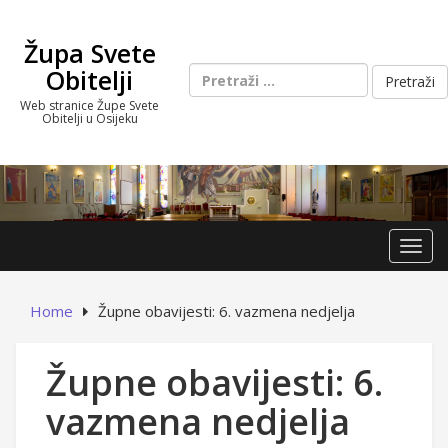
Skip
to
Župa Svete
content
Pretraži:
Obitelji
Web stranice Župe Svete
Obitelji u Osijeku
Toggl
Home
Župne obavijesti: 6. vazmena nedjelja
Župne obavijesti: 6.
vazmena nedjelja