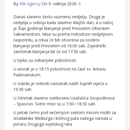
By
Klik Agency
On 9. svibnja 2026.
0
Danas slavimo šestu vazmenu nedjelju. Druga je
nedjelja u svibnju kada slavimo Majčin dan, a u našoj
je Župi godišnje klanjanje pred Presvetim Oltarskim
Sakramentom. Mise su prema redovitom nedjeljnom
rasporedu, a crkva će biti otvorena za osobno
klanjanje pred Presvetim od 16:00 sati. Zajednički
završetak klanjanja bit će od 17:30 sati.
U tijeku su svibanjske pobožnosti.
U utorak je u 18:15 pobožnost na čast sv. Antunu
Padovanskom.
U srijedu je redoviti sastanak naših župnih vijeća u
19:30 sati.
U četvrtak slavimo svetkovinu Uzašašća Gospodinova
– Spasovo. Svete mise su u 7:30 i 18:30 sati.
U petak ćemo pod večernjom svetom misom moliti za
stradalnike Bleiburga i križnog puta našega naroda u
poraću Drugoga svjetskog rata.