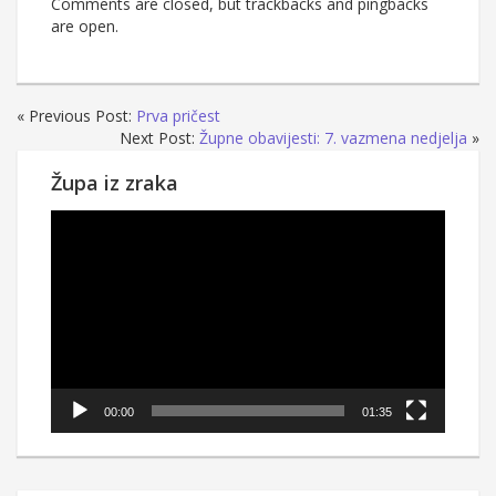
Comments are closed, but trackbacks and pingbacks
are open.
« Previous Post:
Prva pričest
Next Post:
Župne obavijesti: 7. vazmena nedjelja
»
Župa iz zraka
Reproduktor
videozapisa
00:00
01:35